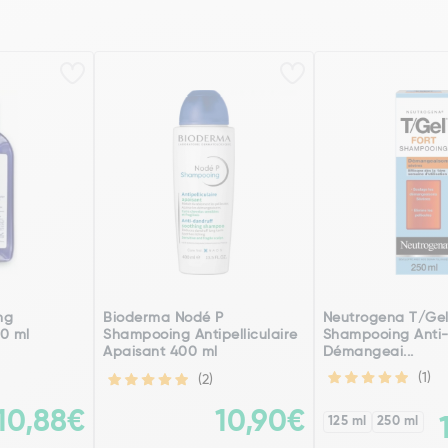
ng
Bioderma Nodé P
Neutrogena T/Gel
00 ml
Shampooing Antipelliculaire
Shampooing Anti-P
Apaisant 400 ml
Démangeai...
(1)
(2)
10,88€
10,90€
125 ml
250 ml