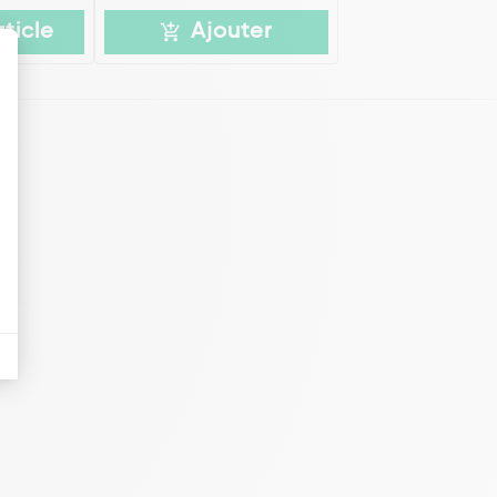
rticle
Ajouter