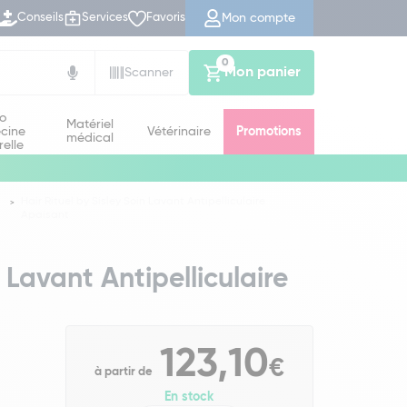
Mon compte
Conseils
Services
Favoris
0
Mon panier
Scanner
io
Matériel
cine
Vétérinaire
Promotions
médical
relle
Hair Rituel by Sisley Soin Lavant Antipelliculaire
Apaisant
n Lavant Antipelliculaire
123,10
€
à partir de
En stock