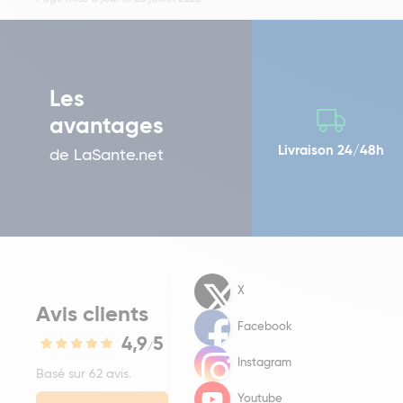
Les
avantages
Livraison 24/48h
de LaSante.net
X
Avis clients
Facebook
4,9
5
/
Instagram
Basé sur 62 avis.
Youtube