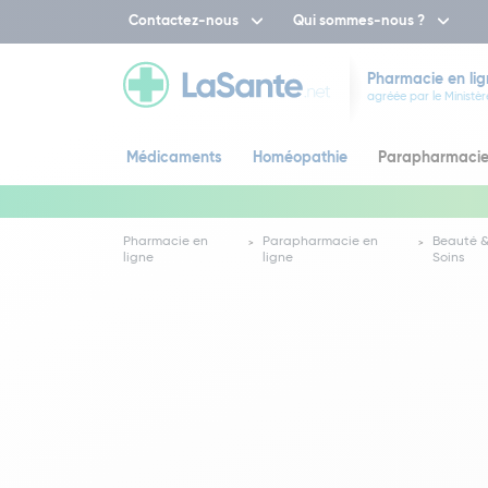
Contactez-nous
Qui sommes-nous ?
Pharmacie en lig
agréée par le Ministèr
Médicaments
Homéopathie
Parapharmaci
Pharmacie en
Parapharmacie en
Beauté 
ligne
ligne
Soins