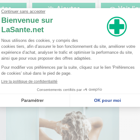
uter
Ajouter
Voir l'a
nseillent