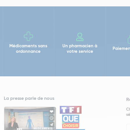
Médicaments sans
Un pharmacien à
Paiemen
ordonnance
votre service
La presse parle de nous
R
Ch
sé
In
Ne