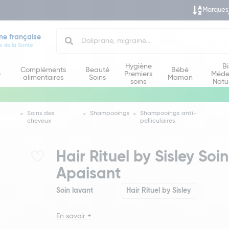
Marques
Search
ne française
e de la Santé
Hygiène
B
Compléments
Beauté
Bébé
e
Premiers
Méde
alimentaires
Soins
Maman
soins
Natu
&
Soins des
Shampooings
Shampooings anti-
cheveux
pelliculaires
Hair Rituel by Sisley Soi
Apaisant
Soin lavant
Hair Rituel by Sisley
En savoir +