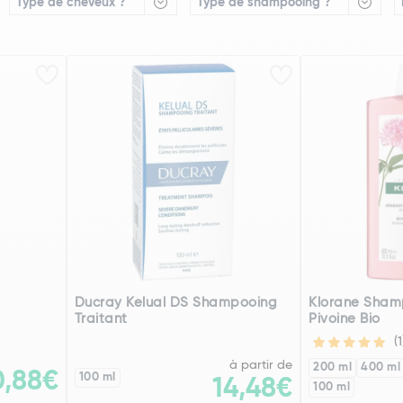
Type de cheveux ?
Type de shampooing ?
Ducray Kelual DS Shampooing
Klorane Sham
Traitant
Pivoine Bio
(1
à partir de
200 ml
400 ml
0,88€
100 ml
14,48€
100 ml