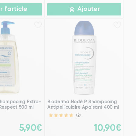
r l'article
Ajouter
hampooing Extra-
Bioderma Nodé P Shampooing
espect 500 ml
Antipelliculaire Apaisant 400 ml
(2)
5,90€
10,90€