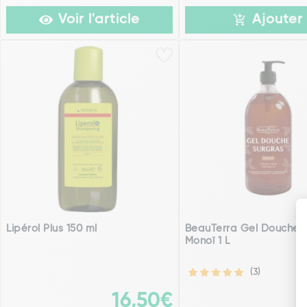
Voir l'article
Ajouter
Lipérol Plus 150 ml
BeauTerra Gel Douche 
Monoï 1 L
(3)
16,50€