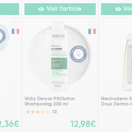
Voir l'article
Voi
Vichy Dercos PSOlution
Neutraderm S
l
Shampooing 200 ml
Doux Dermo-R
(3)
2,36€
12,98€