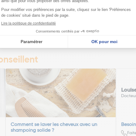
Voir l'article
Voi
édente
Pa
1
2
3
4
5
6
7
nseillent
Louis
Docteu
Comment se laver les cheveux avec un
Besoin
shampoing solide ?
Fait