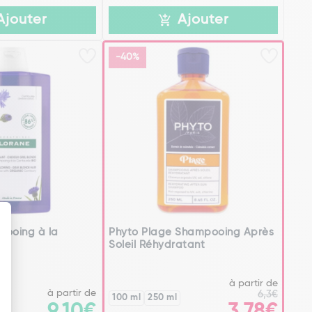
Ajouter
Ajouter
-40%
pooing à la
Phyto Plage Shampooing Après
Soleil Réhydratant
)
à partir de
à partir de
6,3€
100 ml
250 ml
9,10€
3,78€