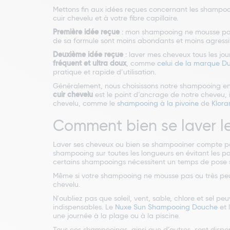
Mettons fin aux idées reçues concernant les shampooing
cuir chevelu et à votre fibre capillaire.
Première idée reçue
: mon shampooing ne mousse pas, 
de sa formule sont moins abondants et moins agress
Deuxième idée reçue
: laver mes cheveux tous les jo
fréquent et ultra doux
, comme
celui de la marque D
pratique et rapide d’utilisation.
Généralement, nous choisissons notre shampooing en 
cuir chevelu
est le point d’ancrage de notre cheveu, i
chevelu, comme le
shampooing à la pivoine
de
Klora
Comment bien se laver l
Laver ses cheveux ou bien se shampooiner compte par
shampooing sur toutes les longueurs en évitant les p
certains shampooings nécessitent un temps de pose 
Même si votre shampooing ne mousse pas ou très peu, il
chevelu.
N'oubliez pas que soleil, vent, sable, chlore et se
indispensables. Le
Nuxe Sun Shampooing Douche
et 
une journée à la plage ou à la piscine.