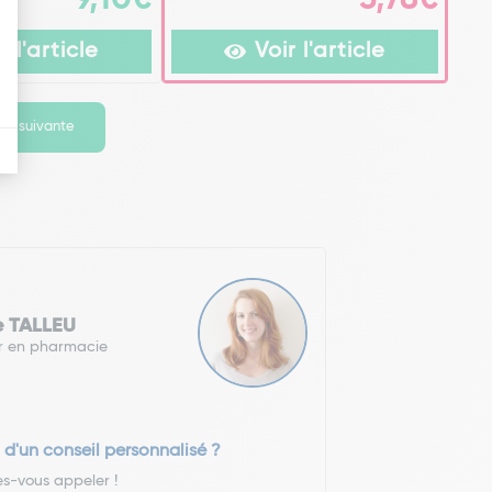
r l'article
Voir l'article
ge suivante
e TALLEU
r en pharmacie
 d'un conseil personnalisé ?
es-vous appeler !