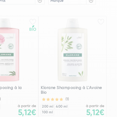
Prix
Marque
pooing à la
Klorane Shampooing à L'Avoine
Bio
)
(1)
à partir de
à partir de
200 ml
400 ml
5,12€
5,12€
100 ml