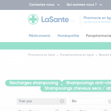
Contactez-nous
Qui sommes-nous ?
Pharmacie en lig
agréée par le Ministèr
Médicaments
Homéopathie
Parapharmaci
Pharmacie en ligne
Parapharmacie en ligne
Beauté &
Recharges shampooing
Shampooings anti-ch
Shampooings cheveux secs / ab
Bio