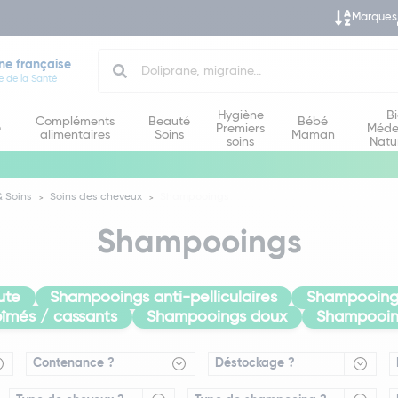
Marques
Search
ne française
e de la Santé
Hygiène
B
Compléments
Beauté
Bébé
e
Premiers
Méde
alimentaires
Soins
Maman
soins
Natu
 Soins
Soins des cheveux
Shampooings
Shampooings
ute
Shampooings anti-pelliculaires
Shampooings
îmés / cassants
Shampooings doux
Shampooin
Contenance ?
Déstockage ?