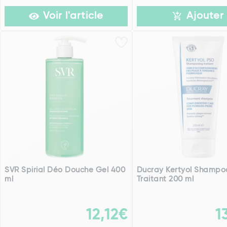
Voir l'article
Ajouter
SVR Spirial Déo Douche Gel 400
Ducray Kertyol Shampo
ml
Traitant 200 ml
12,12€
1