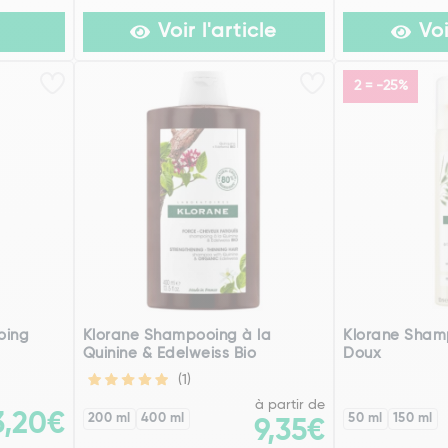
Voir l'article
Voi
2 = -25%
oing
Klorane Shampooing à la
Klorane Sham
Quinine & Edelweiss Bio
Doux
(1)
à partir de
3,20€
200 ml
400 ml
50 ml
150 ml
9,35€