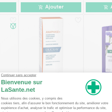
Ajouter
Surgras
Ducray Anaphase +
Klorane Sham
Shampooing Complément Anti-
Centaurée
chute et Anti-A...
(1)
(1
à partir de
5,88€
200 ml
400 ml
200 ml
400 ml
13,46€