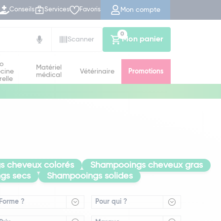
Mon compte
Conseils
Services
Favoris
0
Mon panier
Scanner
io
Matériel
cine
Vétérinaire
Promotions
médical
relle
 cheveux colorés
Shampooings cheveux gras
gs secs
Shampooings solides
Forme ?
Pour qui ?