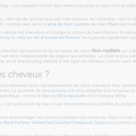
s : il est possible d'avoir des cheveux propres et sains tout en utili
cela signifie qu’il ne lave pas mes cheveux. Au contraire, c’est un s
ifs, comme ceux de la
Crème de Soin Lavante
de chez
Phyto
(sans sul
urs abîme ma chevelure et change la nature de mes cheveux. En aucune 
ucray
ou
celui au lait d’avoine de Klorane
. Vous pouvez également opt
fonction des besoins et de la nature de notre
fibre capillaire
, en oub
l est donc indispensable de soigner son entretien. Le choix le plus jud
ne
, et un shampooing adapté à son type de cheveux, comme ceux 
es cheveux ?
ticulièrement pour l’embellissement de votre chevelure. Pour obteni
ointes. La quantité de shampooing doit être adaptée à la longueur et 
spécifique, comme le
Dercos Ultra-Apaisant
de la marque
Vichy
.
 est primordial de bien rincer abondamment la totalité du produit pour
l peuvent endommager vos cheveux pendant les vacances. Dans ce cas, 
le
René Furterer Solaire Gel Douche Cheveux et Corps
sont parfaits p