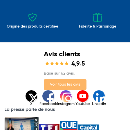
Origine des produits certifiée
Fidélité & Parrainage
Avis clients
4,9
5
/
Basé sur 62 avis.
Voir tous les avis
X
Facebook
Instagram
Youtube
LinkedIn
La presse parle de nous