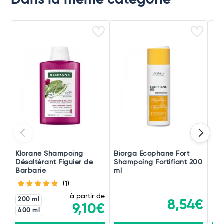
Dans la même catégorie
Klorane Shampoing
Biorga Ecophane Fort
Lip
Désaltérant Figuier de
Shampoing Fortifiant 200
Barbarie
ml
(1)
à partir de
200 ml
8,54€
9,10€
400 ml