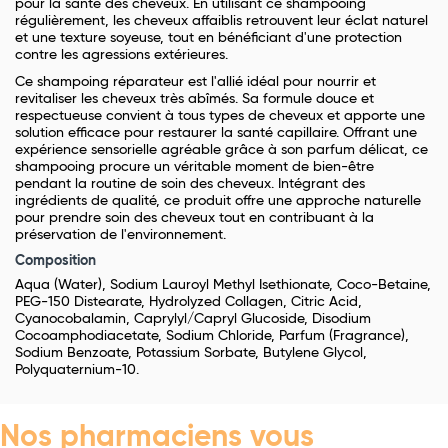
pour la santé des cheveux. En utilisant ce shampooing
régulièrement, les cheveux affaiblis retrouvent leur éclat naturel
et une texture soyeuse, tout en bénéficiant d'une protection
contre les agressions extérieures.
Ce shampoing réparateur est l'allié idéal pour nourrir et
revitaliser les cheveux très abîmés. Sa formule douce et
respectueuse convient à tous types de cheveux et apporte une
solution efficace pour restaurer la santé capillaire. Offrant une
expérience sensorielle agréable grâce à son parfum délicat, ce
shampooing procure un véritable moment de bien-être
pendant la routine de soin des cheveux. Intégrant des
ingrédients de qualité, ce produit offre une approche naturelle
pour prendre soin des cheveux tout en contribuant à la
préservation de l'environnement.
Composition
Aqua (Water), Sodium Lauroyl Methyl Isethionate, Coco-Betaine,
PEG-150 Distearate, Hydrolyzed Collagen, Citric Acid,
Cyanocobalamin, Caprylyl/Capryl Glucoside, Disodium
Cocoamphodiacetate, Sodium Chloride, Parfum (Fragrance),
Sodium Benzoate, Potassium Sorbate, Butylene Glycol,
Polyquaternium-10.
Nos pharmaciens vous