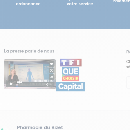
Paiemen
ordonnance
votre service
La presse parle de nous
R
Ch
sé
In
Ne
Pharmacie du Bizet