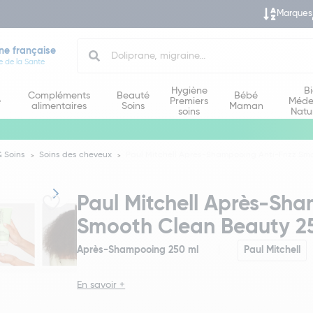
Marques
Search
ne française
e de la Santé
Hygiène
B
Compléments
Beauté
Bébé
e
Premiers
Méde
alimentaires
Soins
Maman
soins
Natu
 Soins
Soins des cheveux
Paul Mitchell Après-Shampooing Anti-Frizz Sm
Paul Mitchell Après-Sha
Smooth Clean Beauty 2
Après-Shampooing 250 ml
Paul Mitchell
En savoir +