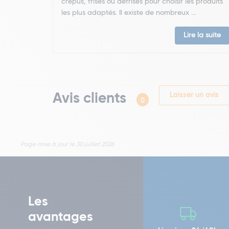
crépus, frisés ou défrisés pour choisir les produits
les plus adaptés. Il existe de nombreux ...
Lire la suite
Avis clients
Laisser un avis
0
Page mise à jour le 30 juillet 2026
Les
avantages