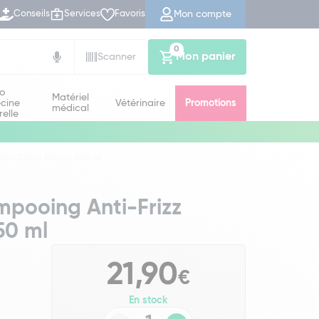
Mon compte
Conseils
Services
Favoris
0
Mon panier
Scanner
io
Matériel
cine
Vétérinaire
Promotions
médical
relle
ooth Clean Beauty 250 ml
mpooing Anti-Frizz
50 ml
21,90
€
En stock