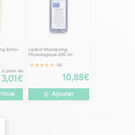
ng Extra-
Lipérol Shampoing
Physiologique 200 ml
(4)
à partir de
10,88€
3,01€
rticle
Ajouter