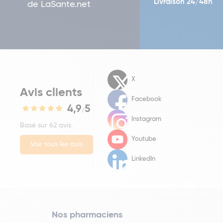
Livraison 24/48h
de LaSante.net
X
Avis clients
Facebook
4,9
5
/
Instagram
Basé sur 62 avis.
Youtube
Voir tous les avis
LinkedIn
Nos pharmaciens