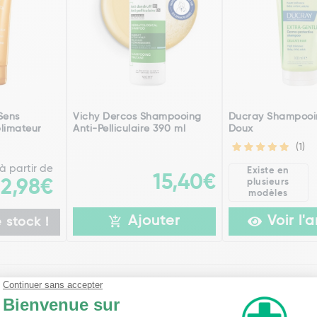
Sens
Vichy Dercos Shampooing
Ducray Shampooi
limateur
Anti-Pelliculaire 390 ml
Doux
(1)
à partir de
Existe en
15,40€
plusieurs
12,98€
modèles
Ajouter
Voir l'a
 stock !