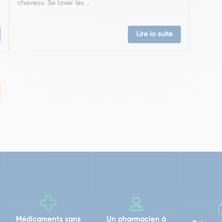
cheveux. Se laver les ...
Lire la suite
Médicaments sans
Un pharmacien à