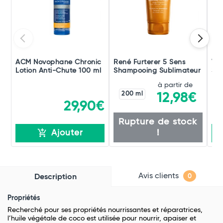
ACM Novophane Chronic
René Furterer 5 Sens
Vic
Lotion Anti-Chute 100 ml
Shampooing Sublimateur
Sh
Pel
à partir de
200 ml
12,98€
29,90€
Rupture de stock
!
Ajouter
Avis clients
Description
0
Propriétés
Recherché pour ses propriétés nourrissantes et réparatrices,
l’huile végétale de coco est utilisée pour nourrir, apaiser et