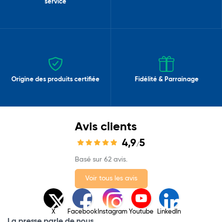
service
Origine des produits certifiée
Fidélité & Parrainage
Avis clients
4,9
5
/
Basé sur 62 avis.
Voir tous les avis
X
Facebook
Instagram
Youtube
LinkedIn
La presse parle de nous