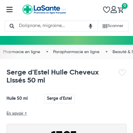
0
Search
Scanner
Pharmacie en ligne
Parapharmacie en ligne
Beauté & 
Serge d'Estel Huile Cheveux
Lissés 50 ml
Huile 50 ml
Serge d'Estel
Total
En savoir +
Commander