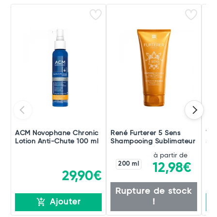
ACM Novophane Chronic
René Furterer 5 Sens
Vic
Lotion Anti-Chute 100 ml
Shampooing Sublimateur
Sh
Pel
à partir de
200 ml
12,98€
29,90€
Rupture de stock
!
Ajouter