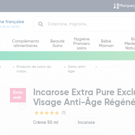
Marques
Search
ne française
e de la Santé
Hygiène
B
Compléments
Beauté
Bébé
e
Premiers
Méde
alimentaires
Soins
Maman
soins
Natu
&
Produits de soins du
Soins anti-
Incarose Extra Pure
corps
âge
ml
Incarose Extra Pure Ex
Exclu
web
Visage Anti-Âge Régéné
(1)
Crème 50 ml
Incarose