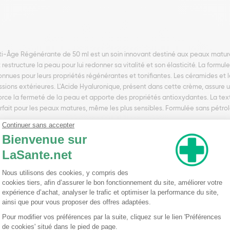
i-Âge Régénérante de 50 ml est un soin innovant destiné aux peaux matures
estructure la peau pour lui redonner sa vitalité et son élasticité. La formul
econnues pour leurs propriétés régénérantes et tonifiantes. Les céramides e
sions extérieures. L'Acide Hyaluronique, présent dans cette crème, assure u
nforce la fermeté de la peau et apporte des propriétés antioxydantes. La te
parfait pour les peaux matures, même les plus sensibles. Formulée sans pétro
.
i Oil (Butyrospermum Parkii (Shea) Oil), Hydroxyethyl Acrylate/Sodium Acr
Argania Spinosa Oil (Argania Spinosa Kernel Oil), Parfum (Fragrance), A
 (Sunflower) Seed Oil), Sodium Dehydroacetate, Macadamia Ternifolia Seed O
yceryl Oleate, Ethyl Oleate, Ethyl Linoleate, Ethyl Linolenate, Lactic Acid, 
guanide, Vitis Vinifera Fruit Meristem Cell Culture, Phytosphigosine, Ceram