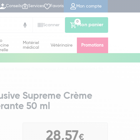
Mon compte
Conseils
Services
Favoris
0
Mon panier
Scanner
io
Matériel
cine
Vétérinaire
Promotions
médical
relle
 Exclusive Supreme Crème Visage Anti-Âge Régénérante 50
clusive Supreme Crème
rante 50 ml
28,57
€