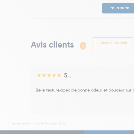
Lire la suite
Avis clients
Laisser un avis
1
5
/5
Belle testure,agéable,bonne odeur et douceur sur 
Page mise à jour le 06 aout 2026