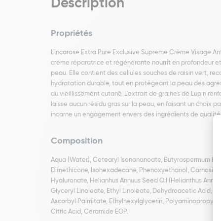
Description
Propriétés
L'Incarose Extra Pure Exclusive Supreme Crème Visage Ant
crème réparatrice et régénérante nourrit en profondeur et r
peau. Elle contient des cellules souches de raisin vert, r
hydratation durable, tout en protégeant la peau des agres
du vieillissement cutané. L'extrait de graines de Lupin re
laisse aucun résidu gras sur la peau, en faisant un choix 
incarne un engagement envers des ingrédients de qualité
Composition
Aqua (Water), Cetearyl Isononanoate, Butyrospermum Parki
Dimethicone, Isohexadecane, Phenoxyethanol, Carnosine, 
Hyaluronate, Helianhus Annuus Seed Oil (Helianthus Annuus
Glyceryl Linoleate, Ethyl Linoleate, Dehydroacetic Acid, Gl
Ascorbyl Palmitate, Ethylhexylglycerin, Polyaminopropyl Bi
Citric Acid, Ceramide EOP.