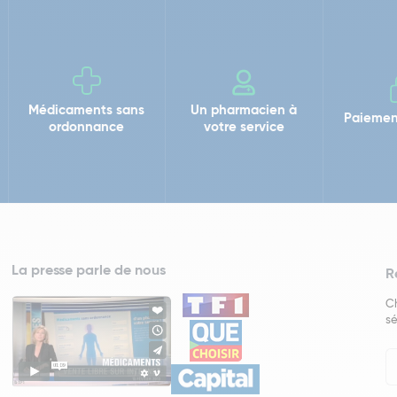
Médicaments sans
Un pharmacien à
Paiemen
ordonnance
votre service
La presse parle de nous
R
Ch
sé
In
Ne