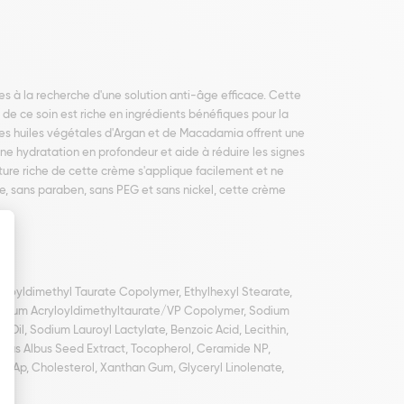
 à la recherche d'une solution anti-âge efficace. Cette
e de ce soin est riche en ingrédients bénéfiques pour la
t les huiles végétales d'Argan et de Macadamia offrent une
ne hydratation en profondeur et aide à réduire les signes
xture riche de cette crème s'applique facilement et ne
le, sans paraben, sans PEG et sans nickel, cette crème
yloyldimethyl Taurate Copolymer, Ethylhexyl Stearate,
mmonium Acryloyldimethyltaurate/VP Copolymer, Sodium
il, Sodium Lauroyl Lactylate, Benzoic Acid, Lecithin,
Lupinus Albus Seed Extract, Tocopherol, Ceramide NP,
ide Ap, Cholesterol, Xanthan Gum, Glyceryl Linolenate,