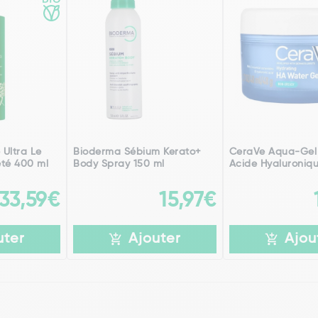
 Ultra Le
Bioderma Sébium Kerato+
CeraVe Aqua-Gel
eté 400 ml
Body Spray 150 ml
Acide Hyaluroniq
33,59€
15,97€
uter
Ajouter
Ajou