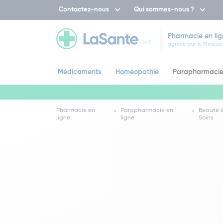
Contactez-nous
Qui sommes-nous ?
Pharmacie en lig
agréée par le Ministèr
Médicaments
Homéopathie
Parapharmaci
Pharmacie en
Parapharmacie en
Beauté 
ligne
ligne
Soins