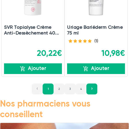
SVR Topialyse Crème
Uriage Bariéderm Crème
Anti-Dessèchement 40...
75 ml
(1)
20,22€
10,98€
Ajouter
Ajouter
1
2
3
4
Nos pharmaciens vous
conseillent