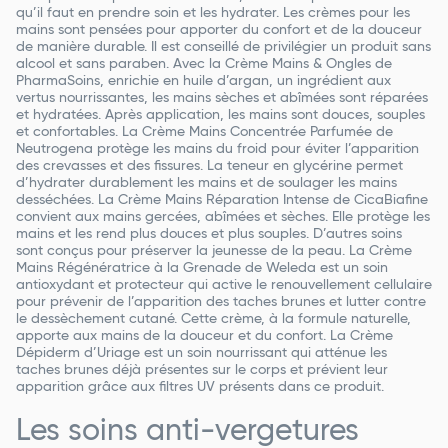
qu’il faut en prendre soin et les hydrater. Les crèmes pour les
mains sont pensées pour apporter du confort et de la douceur
de manière durable. Il est conseillé de privilégier un produit sans
alcool et sans paraben. Avec la Crème Mains & Ongles de
PharmaSoins, enrichie en huile d’argan, un ingrédient aux
vertus nourrissantes, les mains sèches et abîmées sont réparées
et hydratées. Après application, les mains sont douces, souples
et confortables. La Crème Mains Concentrée Parfumée de
Neutrogena protège les mains du froid pour éviter l’apparition
des crevasses et des fissures. La teneur en glycérine permet
d’hydrater durablement les mains et de soulager les mains
desséchées. La Crème Mains Réparation Intense de CicaBiafine
convient aux mains gercées, abîmées et sèches. Elle protège les
mains et les rend plus douces et plus souples. D’autres soins
sont conçus pour préserver la jeunesse de la peau. La Crème
Mains Régénératrice à la Grenade de Weleda est un soin
antioxydant et protecteur qui active le renouvellement cellulaire
pour prévenir de l’apparition des taches brunes et lutter contre
le dessèchement cutané. Cette crème, à la formule naturelle,
apporte aux mains de la douceur et du confort. La Crème
Dépiderm d’Uriage est un soin nourrissant qui atténue les
taches brunes déjà présentes sur le corps et prévient leur
apparition grâce aux filtres UV présents dans ce produit.
Les soins anti-vergetures