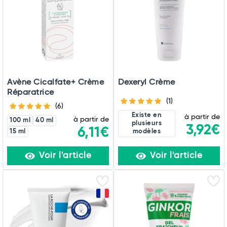
Avène Cicalfate+ Crème
Dexeryl Crème
Réparatrice
(1)
(6)
Existe en
à partir de
à partir de
100 ml
40 ml
plusieurs
3,92€
6,11€
15 ml
modèles
Voir l'article
Voir l'article
Total