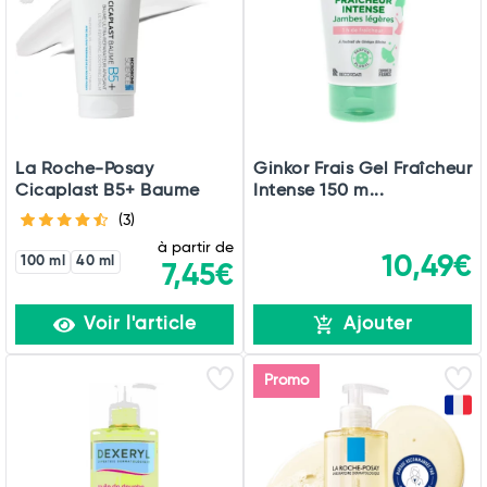
Commander
La Roche-Posay
Ginkor Frais Gel Fraîcheur
Cicaplast B5+ Baume
Intense 150 m...
(3)
à partir de
10,49€
100 ml
40 ml
7,45€
Voir l'article
Ajouter
Promo