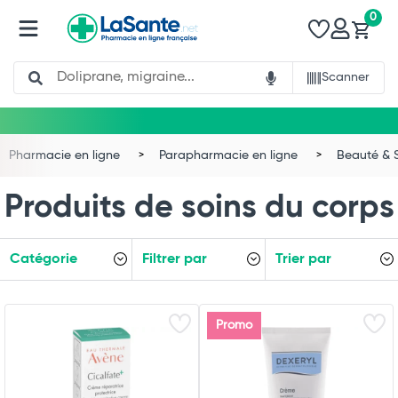
0
Search
Scanner
Pharmacie en ligne
Parapharmacie en ligne
Beauté & 
Produits de soins du corps
Catégorie
Filtrer par
Trier par
Promo