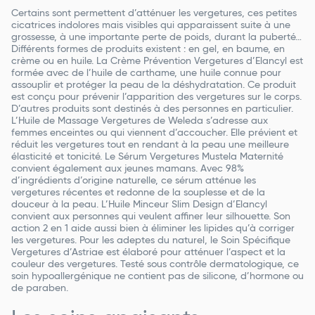
Certains sont permettent d’atténuer les vergetures, ces petites
cicatrices indolores mais visibles qui apparaissent suite à une
grossesse, à une importante perte de poids, durant la puberté…
Différents formes de produits existent : en gel, en baume, en
crème ou en huile. La Crème Prévention Vergetures d’Elancyl est
formée avec de l’huile de carthame, une huile connue pour
assouplir et protéger la peau de la déshydratation. Ce produit
est conçu pour prévenir l’apparition des vergetures sur le corps.
D’autres produits sont destinés à des personnes en particulier.
L’Huile de Massage Vergetures de Weleda s’adresse aux
femmes enceintes ou qui viennent d’accoucher. Elle prévient et
réduit les vergetures tout en rendant à la peau une meilleure
élasticité et tonicité. Le Sérum Vergetures Mustela Maternité
convient également aux jeunes mamans. Avec 98%
d’ingrédients d’origine naturelle, ce sérum atténue les
vergetures récentes et redonne de la souplesse et de la
douceur à la peau. L’Huile Minceur Slim Design d’Elancyl
convient aux personnes qui veulent affiner leur silhouette. Son
action 2 en 1 aide aussi bien à éliminer les lipides qu’à corriger
les vergetures. Pour les adeptes du naturel, le Soin Spécifique
Vergetures d’Astriae est élaboré pour atténuer l’aspect et la
couleur des vergetures. Testé sous contrôle dermatologique, ce
soin hypoallergénique ne contient pas de silicone, d’hormone ou
de paraben.