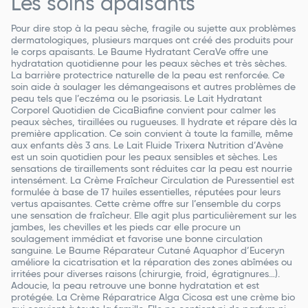
Les soins apaisants
Pour dire stop à la peau sèche, fragile ou sujette aux problèmes
dermatologiques, plusieurs marques ont créé des produits pour
le corps apaisants. Le Baume Hydratant CeraVe offre une
hydratation quotidienne pour les peaux sèches et très sèches.
La barrière protectrice naturelle de la peau est renforcée. Ce
soin aide à soulager les démangeaisons et autres problèmes de
peau tels que l’eczéma ou le psoriasis. Le Lait Hydratant
Corporel Quotidien de CicaBiafine convient pour calmer les
peaux sèches, tiraillées ou rugueuses. Il hydrate et répare dès la
première application. Ce soin convient à toute la famille, même
aux enfants dès 3 ans. Le Lait Fluide Trixera Nutrition d’Avène
est un soin quotidien pour les peaux sensibles et sèches. Les
sensations de tiraillements sont réduites car la peau est nourrie
intensément. La Crème Fraîcheur Circulation de Puressentiel est
formulée à base de 17 huiles essentielles, réputées pour leurs
vertus apaisantes. Cette crème offre sur l’ensemble du corps
une sensation de fraîcheur. Elle agit plus particulièrement sur les
jambes, les chevilles et les pieds car elle procure un
soulagement immédiat et favorise une bonne circulation
sanguine. Le Baume Réparateur Cutané Aquaphor d’Euceryn
améliore la cicatrisation et la réparation des zones abîmées ou
irritées pour diverses raisons (chirurgie, froid, égratignures…).
Adoucie, la peau retrouve une bonne hydratation et est
protégée. La Crème Réparatrice Alga Cicosa est une crème bio