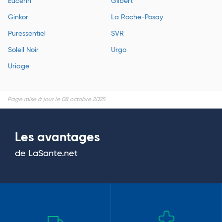
Eucerin
Gilbert
Ginkor
La Roche-Posay
Puressentiel
SVR
Soleil Noir
Urgo
Uriage
Page mise à jour le 08 octobre 2025
Les avantages
de LaSante.net