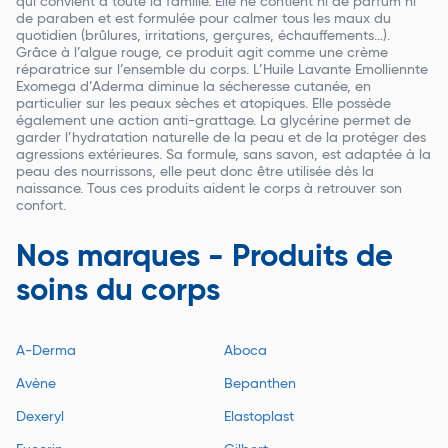
qui convient à toute la famille. Elle ne contient ni de parfum ni
de paraben et est formulée pour calmer tous les maux du
quotidien (brûlures, irritations, gerçures, échauffements…).
Grâce à l’algue rouge, ce produit agit comme une crème
réparatrice sur l’ensemble du corps. L’Huile Lavante Emolliennte
Exomega d’Aderma diminue la sécheresse cutanée, en
particulier sur les peaux sèches et atopiques. Elle possède
également une action anti-grattage. La glycérine permet de
garder l’hydratation naturelle de la peau et de la protéger des
agressions extérieures. Sa formule, sans savon, est adaptée à la
peau des nourrissons, elle peut donc être utilisée dès la
naissance. Tous ces produits aident le corps à retrouver son
confort.
Nos marques - Produits de
soins du corps
A-Derma
Aboca
Avène
Bepanthen
Dexeryl
Elastoplast