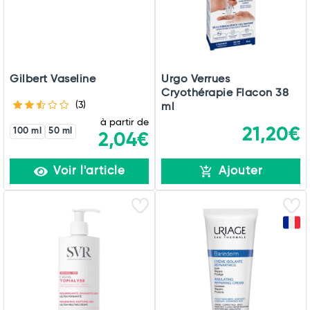
Gilbert Vaseline
Urgo Verrues
Cryothérapie Flacon 38
(3)
ml
à partir de
21,20€
100 ml
50 ml
2,04€
Voir l'article
Ajouter