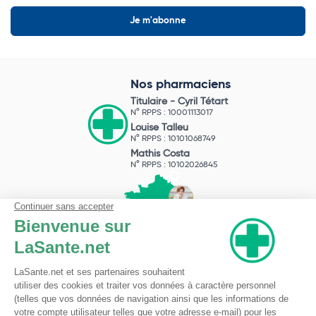
Nos pharmaciens
Titulaire -
Cyril Tétart
N° RPPS : 10001113017
Louise Talleu
N° RPPS : 10101068749
Mathis Costa
N° RPPS : 10102026845
Pharmacie du Bizet
Licence ARS : 590009874
Licence Ordinale : 126921
49 boulevard Bizet
59650 Villeneuve d'Ascq