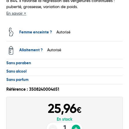
à 84%. Il favorise la régression des vergetures constituées :
puberté, grossesse, variation de poids.
Total
En savoir +
Commander
Femme enceinte ?
Autorisé
Allaitement ?
Autorisé
Sans paraben
Sans alcool
Sans parfum
Référence : 3508240004651
25,96
€
En stock