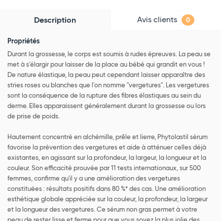
Avis clients
Description
0
Propriétés
Durant la grossesse, le corps est soumis à rudes épreuves. La peau se
met à s'élargir pour laisser de la place au bébé qui grandit en vous !
De nature élastique, la peau peut cependant laisser apparaître des
stries roses ou blanches que l'on nomme "vergetures". Les vergetures
sont la conséquence de la rupture des fibres élastiques au sein du
derme. Elles apparaissent généralement durant la grossesse ou lors
de prise de poids.
Hautement concentré en alchémille, prêle et lierre, Phytolastil sérum
favorise la prévention des vergetures et aide à atténuer celles déjà
existantes, en agissant sur la profondeur, la largeur, la longueur et la
couleur. Son efficacité prouvée par 11 tests internationaux, sur 500
femmes, confirme qu'il y a une amélioration des vergetures
constituées : résultats positifs dans 80 %* des cas. Une amélioration
esthétique globale appréciée sur la couleur, la profondeur, la largeur
et la longueur des vergetures. Ce sérum non gras permet à votre
peau de rester lisse et ferme pour que vous soyez la plus jolie des