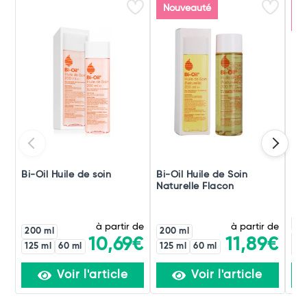
Nouveauté
Ar
c
Bi-Oil Huile de soin
Bi-Oil Huile de Soin
Lab
Naturelle Flacon
Mon
Co
à partir de
à partir de
200 ml
200 ml
10,69€
11,89€
125 ml
60 ml
125 ml
60 ml
Voir l'article
Voir l'article