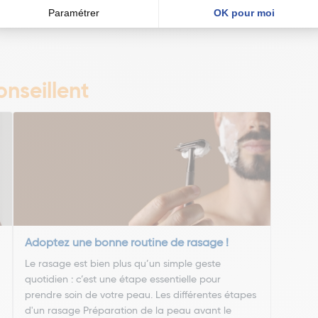
SOPROPYL ETHER • HEXYL NICOTINATE • HEXYLENE GLYCOL • TOCOPHE
XYETHANOL • LINALOOL • COUMARIN • BENZYL ALCOHOL • PARFUM / F
nseillent
Adoptez une bonne routine de rasage !
Le rasage est bien plus qu’un simple geste
quotidien : c’est une étape essentielle pour
prendre soin de votre peau. Les différentes étapes
d'un rasage Préparation de la peau avant le