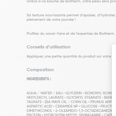
Grâce à ce baume de Biotherm, votre peau sera protégé
Sa texture nourrissante permet d’apaiser, d’hydrater
pleinement de votre journée !
Profitez du savoir-faire et de l’expertise de Biotherm.
Conseils d’utilisation
Appliquez une petite quantité du produit sur votre pe
Composition
INGREDIENTS :
AQUA / WATER / EAU • GLYCERIN • ISONONYL ISON
HEXYLDECYL LAURATE • GLYCERYL STEARATE • BEH
TAURATE • ZEA MAYS OIL / CORN OIL • PRUNUS ARMENI
ASPARTIC ACID • CERAMIDE NP • GLUCOSE • FRUCTOSE
DIMETHICONOL • 2-OLEAMIDO-1,3-OCTADECANEDIOL •
PROTEIN • HYDROXYPALMITOYL SPHINGANINE • CAPRYL