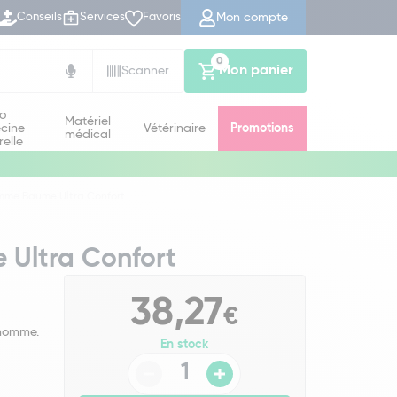
Mon compte
Conseils
Services
Favoris
0
Mon panier
Scanner
io
Matériel
cine
Vétérinaire
Promotions
médical
relle
mme Baume Ultra Confort
Ultra Confort
38,27
€
 homme.
En stock