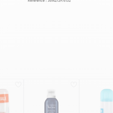
Référence : 3614272975132