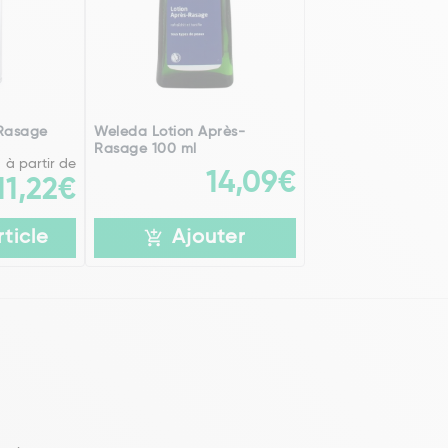
 Rasage
Weleda Lotion Après-
Rasage 100 ml
à partir de
14,09€
11,22€
rticle
Ajouter