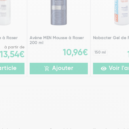
 à Raser
Avène MEN Mousse à Raser
Nobacter Gel de
200 ml
à partir de
10,96€
13,54€
150 ml
article
Ajouter
Voir l'a