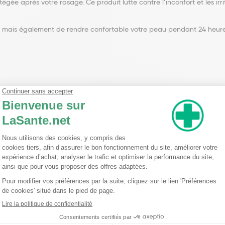
e après votre rasage. Ce produit lutte contre l’inconfort et les irrit
, mais également de rendre confortable votre peau pendant 24 heures
au tous les jours après votre rasage.
ONANOATE • SYNTHETIC WAX • COCO-CAPRYLATE/CAPRATE • PENTAERY
ENYL ALCOHOL • ALUMINUM STARCH OCTENYLSUCCINATE • TOCOPHERY
ACA KERNEL OIL / APRICOT KERNEL OIL • PASSIFLORA EDULIS SEED OIL
 • GLYCERYL LINOLEATE • GLYCERYL LINOLENATE • GLYCERYL OLEATE 
 CHOLESTEROL • ALANINE • DISODIUM ETHYLENE DICOCAMIDE PEG-15
YL GLYCOL • VITREOSCILLA FERMENT • CITRIC ACID • TRISODIUM ETH