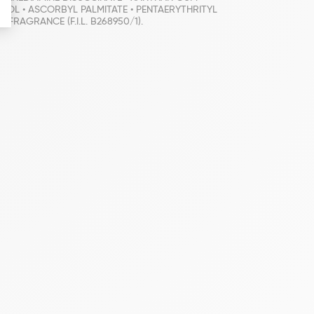
ROL • ASCORBYL PALMITATE • PENTAERYTHRITYL
RAGRANCE (F.I.L. B268950/1).