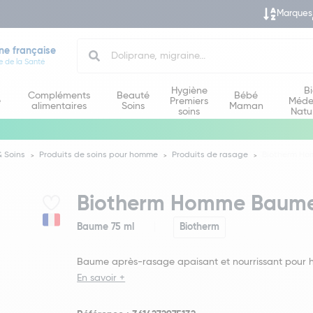
Marques
Search
ne française
e de la Santé
Hygiène
B
Compléments
Beauté
Bébé
e
Premiers
Méde
alimentaires
Soins
Maman
soins
Natu
 Soins
Produits de soins pour homme
Produits de rasage
Biotherm Ho
Biotherm Homme Baume 
Baume 75 ml
Biotherm
Baume après-rasage apaisant et nourrissant pour
En savoir +