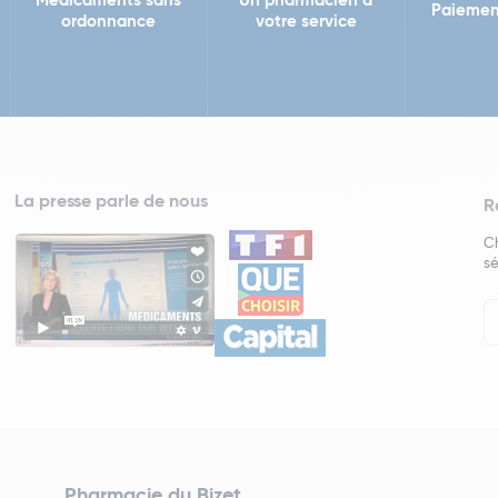
Médicaments sans
Un pharmacien à
Paiemen
ordonnance
votre service
La presse parle de nous
R
Ch
sé
In
Ne
Pharmacie du Bizet