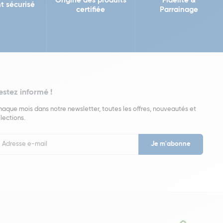
Origine des produits
Fidélité &
t sécurisé
certifiée
Parrainage
estez informé !
aque mois dans notre newsletter, toutes les offres, nouveautés et
lections.
put
wsletter