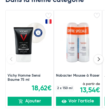
Dans la même catégorie
Vichy Homme Sensi
Nobacter Mousse à Raser
Av
Baume 75 ml
Ras
à partir de
18,62€
2 x 150 ml
13,54€
Ajouter
Voir l'article