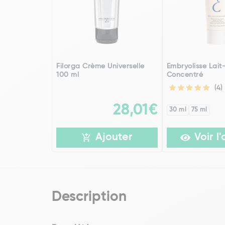
Filorga Crème Universelle
Embryolisse Lai
100 ml
Concentré
(4)
28,01€
30 ml
75 ml
Ajouter
Voir l'
Description