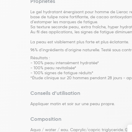
Propriétés
Le gel hydratant énergisant pour homme de Lierac re
base de tulipe noire fortifiante, de cacao antioxydant
d’estomper les marques de fatigue.
Sa texture seconde peau, extra fraîche, hyper hydra
Au fil des applications, les signes de fatigue diminue
La peau est visiblement plus forte et plus éclatante.
96% d'ingrédients d'origine naturelle. Testé sous con
Résultats :
- 100% peau intensément hydratée*
- 100% peau revitalisée*
- 100% signes de fatigue réduits*
*Étude clinique sur 20 hommes pendant 28 jours - app
Conseils d’utilisation
Appliquer matin et soir sur une peau propre.
Composition
Aqua / water / eau. Caprylic/capric triglyceride. Glyc