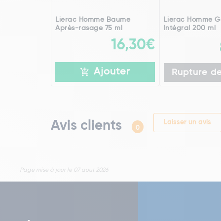
Lierac Homme Baume
Lierac Homme G
Après-rasage 75 ml
Intégral 200 ml
16,30€
Ajouter
Rupture de
Avis clients
Laisser un avis
0
Page mise à jour le 07 aout 2026