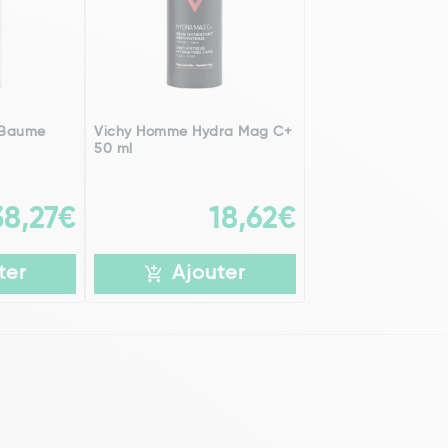
 Baume
Vichy Homme Hydra Mag C+
50 ml
38,27€
18,62€
ter
Ajouter