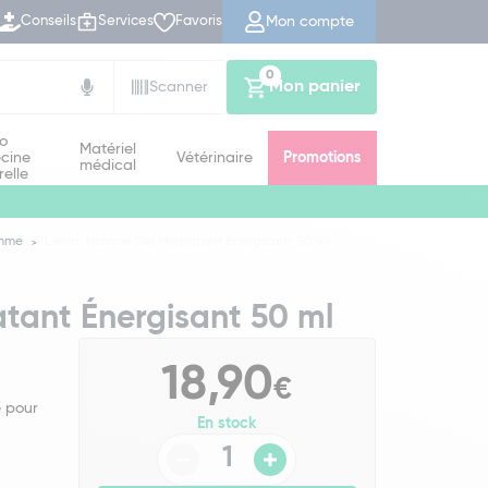
Mon compte
Conseils
Services
Favoris
0
Mon panier
Scanner
io
Matériel
cine
Vétérinaire
Promotions
médical
relle
omme
Lierac Homme Gel Hydratant Énergisant 50 ml
tant Énergisant 50 ml
18,90
€
e pour
En stock