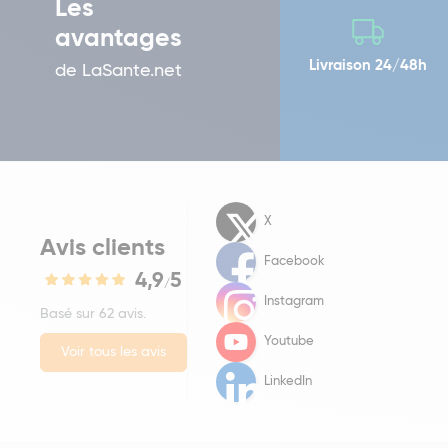
Les
avantages
Livraison 24/48h
de LaSante.net
X
Avis clients
Facebook
4,9
5
/
Instagram
Basé sur 62 avis.
Youtube
Voir tous les avis
LinkedIn