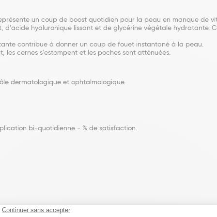
présente un coup de boost quotidien pour la peau en manque de vital
, d’acide hyaluronique lissant et de glycérine végétale hydratante. Ce
tante contribue à donner un coup de fouet instantané à la peau.
nt, les cernes s'estompent et les poches sont atténuées.
trôle dermatologique et ophtalmologique.
lication bi-quotidienne - % de satisfaction.
erin. Sodium polyacrylate. Caffeine. Lauroyl lysine. Butyrospermum park