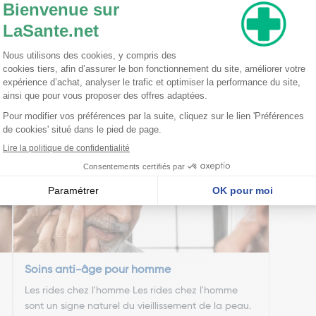
than gum. Citrus japonica fruit extract. Butylene glycol. Biosacchari
 nos produits sont régulièrement mises à jour. Avant d’utiliser un produ
ingrédients sont adaptés à votre utilisation personnelle.
nseillent
Soins anti-âge pour homme
Les rides chez l'homme Les rides chez l'homme
sont un signe naturel du vieillissement de la peau.