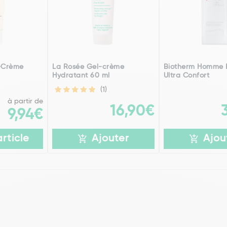
t-Crème
La Rosée Gel-crème
Biotherm Homme
Hydratant 60 ml
Ultra Confort
(1)
à partir de
16,90€
9,94€
article
Ajouter
Ajou