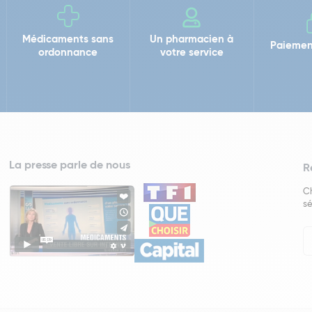
Médicaments sans
Un pharmacien à
Paiemen
ordonnance
votre service
La presse parle de nous
R
Ch
sé
In
Ne