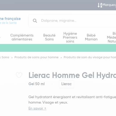
Marques
Search
ne française
e de la Santé
Hygiène
B
Compléments
Beauté
Bébé
e
Premiers
Méde
alimentaires
Soins
Maman
soins
Natu
 Soins
Produits de soins pour homme
Produits de soin du visage pour h
Lierac Homme Gel Hydra
Gel 50 ml
Lierac
Gel hydratant énergisant et revitalisant anti-fatigu
homme. Visage et yeux.
En savoir +