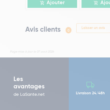
Ajouter
Ajo
Avis clients
Laisser un avis
0
Page mise à jour le 07 aout 2026
Les
avantages
Livraison 24/48h
de LaSante.net