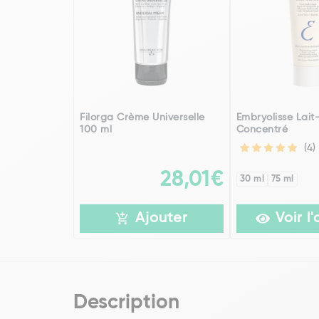
Filorga Crème Universelle
Embryolisse Lai
100 ml
Concentré
(4)
28,01€
30 ml
75 ml
Ajouter
Voir l'
Description