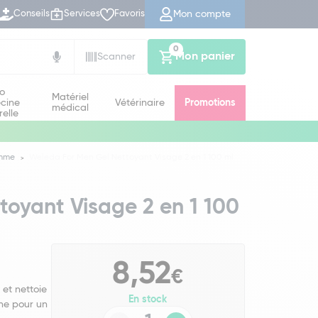
Mon compte
Conseils
Services
Favoris
0
Mon panier
Scanner
io
Matériel
cine
Vétérinaire
Promotions
médical
relle
omme
Weleda For Men Gel Nettoyant Visage 2 en 1 100 ml
oyant Visage 2 en 1 100
8,52
€
 et nettoie
En stock
nne pour un