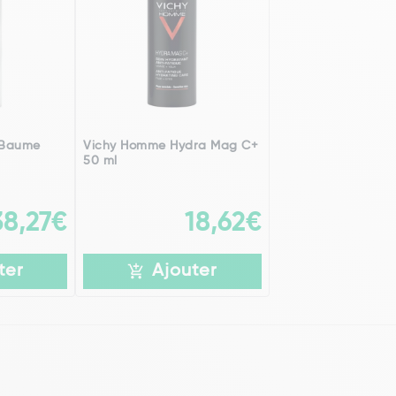
 Baume
Vichy Homme Hydra Mag C+
50 ml
38,27€
18,62€
ter
Ajouter