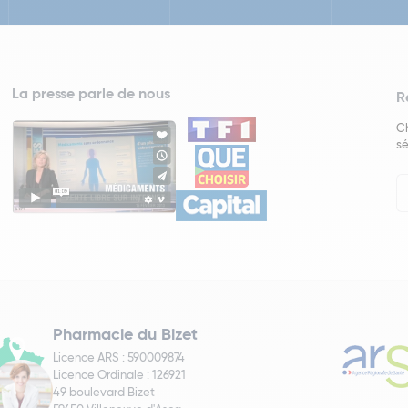
La presse parle de nous
R
Ch
sé
In
Ne
Pharmacie du Bizet
Licence ARS : 590009874
Licence Ordinale : 126921
49 boulevard Bizet