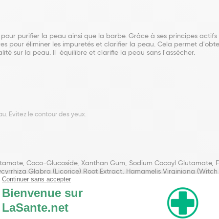
our purifier la peau ainsi que la barbe. Grâce à ses principes actifs 
 pour éliminer les impuretés et clarifier la peau. Cela permet d'obten
ité sur la peau. Il équilibre et clarifie la peau sans l'assécher.
au. Evitez le contour des yeux.
lutamate, Coco-Glucoside, Xanthan Gum, Sodium Cocoyl Glutamate, Fr
cyrrhiza Glabra (Licorice) Root Extract, Hamamelis Virginiana (Witch
ides Citrate, Ascorbyl Palmitate, Limonene*, Linalool*, Citral*,Coumar