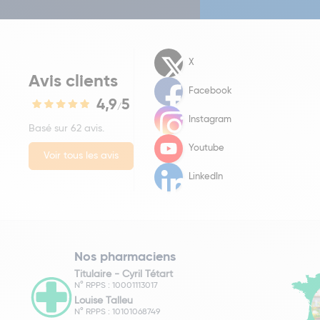
X
Avis clients
Facebook
4,9
5
/
Instagram
Basé sur 62 avis.
Youtube
Voir tous les avis
LinkedIn
Nos pharmaciens
Titulaire -
Cyril Tétart
N° RPPS : 10001113017
Louise Talleu
N° RPPS : 10101068749