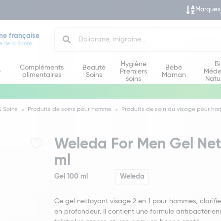
Marques
Search
ne française
e de la Santé
Hygiène
B
Compléments
Beauté
Bébé
e
Premiers
Méde
alimentaires
Soins
Maman
soins
Natu
 Soins
Produits de soins pour homme
Produits de soin du visage pour h
Weleda For Men Gel Nett
ml
Gel 100 ml
Weleda
Ce gel nettoyant visage 2 en 1 pour hommes, clarifie
en profondeur. Il contient une formule antibactérie