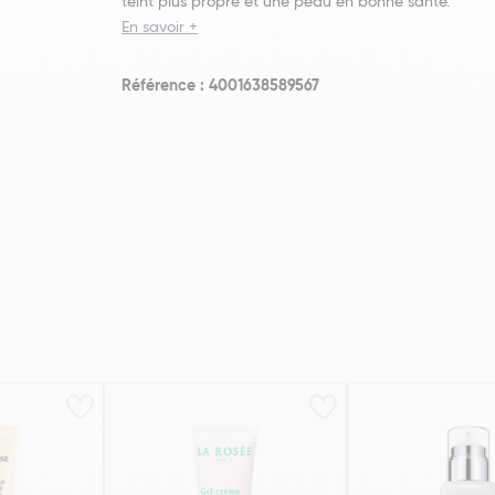
teint plus propre et une peau en bonne santé.
En savoir +
Référence : 4001638589567