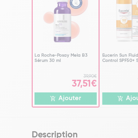
La Roche-Posay Mela B3
Eucerin Sun Flui
Sérum 30 ml
Control SPF50+ 
39,90€
37,51€
Ajouter
Ajo
Description