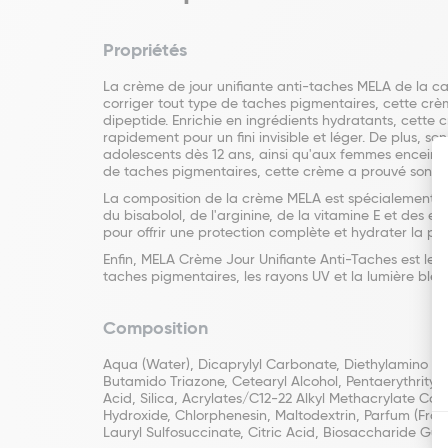
Propriétés
La crème de jour unifiante anti-taches MELA de la cat
corriger tout type de taches pigmentaires, cette crèm
dipeptide. Enrichie en ingrédients hydratants, cette c
rapidement pour un fini invisible et léger. De plus, 
adolescents dès 12 ans, ainsi qu'aux femmes enceintes
de taches pigmentaires, cette crème a prouvé son eff
La composition de la crème MELA est spécialement éla
du bisabolol, de l'arginine, de la vitamine E et des ext
pour offrir une protection complète et hydrater la p
Enfin, MELA Crème Jour Unifiante Anti-Taches est le p
taches pigmentaires, les rayons UV et la lumière bleu
Composition
Aqua (Water), Dicaprylyl Carbonate, Diethylamino Hyd
Butamido Triazone, Cetearyl Alcohol, Pentaerythrityl 
Acid, Silica, Acrylates/C12-22 Alkyl Methacrylate 
Hydroxide, Chlorphenesin, Maltodextrin, Parfum (Fra
Lauryl Sulfosuccinate, Citric Acid, Biosaccharide Gum