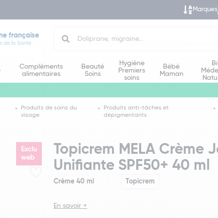
Marques
Search
ne française
e de la Santé
Hygiène
B
Compléments
Beauté
Bébé
e
Premiers
Méde
alimentaires
Soins
Maman
soins
Natu
Produits de soins du
Produits anti-tâches et
visage
dépigmentants
Topicrem MELA Crème Jo
Exclu
web
Unifiante SPF50+ 40 ml
Crème 40 ml
Topicrem
En savoir +