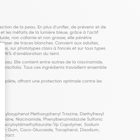
tion de la peau. En plus d'unifier, de prévenir et de
 les méfaits de la lumière bleue, grâce à l'actif
luide, non collante et non grasse, elle pénètre
 laisser de traces blanches. Convient aux adultes,
les, sur phototypes clairs à foncés et sur tous types
t 96% d'amélioration du teint.
peau. Elle contient entre autres de la niacinamide,
amariscifolia. Tous ces ingrédients travaillent ensemble
omplète, offrant une protection optimale contre les
hexyloxyphenol Methoxyphenyl Triazine, Diethylhexyl
l Lysine, Niacinamide, Phenylbenzimidazole Sulfonic
um Acryloyldimethyltaurate/Vp Copolymer, Sodium
nthan Gum, Coco-Glucoside, Tocopherol, Disodium,
Extract.