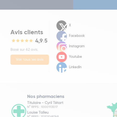
X
Avis clients
Facebook
4,9
5
/
Instagram
Basé sur 62 avis.
Youtube
Voir tous les avis
LinkedIn
Nos pharmaciens
Titulaire -
Cyril Tétart
N° RPPS : 10001113017
Louise Talleu
N° RPPS : 10101068749