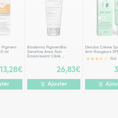
d Pigment
Bioderma PigmentBio
Deruba Crème Sp
50 ml
Sensitive Area Soin
Anti-Rougeurs SP
Éclaircissant Ciblé ...
(54)
13,28€
26,83€
uter
Ajouter
Ajou