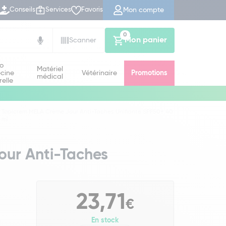
Mon compte
Conseils
Services
Favoris
0
Mon panier
Scanner
io
Matériel
cine
Vétérinaire
Promotions
médical
relle
Topicrem MELA Crème Jour Anti-Taches Unifiante SPF50+ 40
ml
ur Anti-Taches
23,71
€
En stock