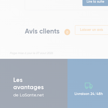
Lire la suite
Avis clients
Laisser un avis
0
Page mise à jour le 07 aout 2026
Les
avantages
Livraison 24/48h
de LaSante.net