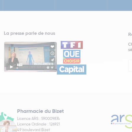
La presse parle de nous
R
Ch
sé
In
Ne
Pharmacie du Bizet
Licence ARS : 590009874
Licence Ordinale : 126921
49 boulevard Bizet