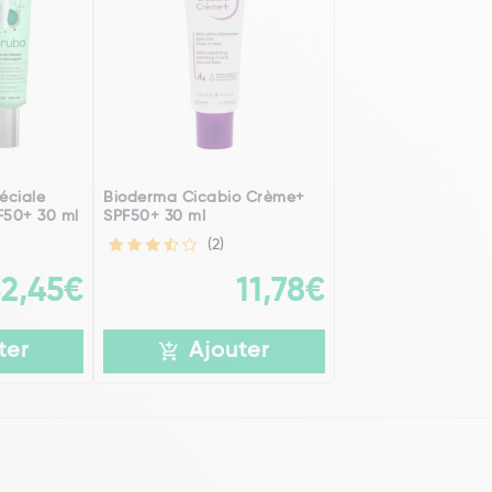
éciale
Bioderma Cicabio Crème+
F50+ 30 ml
SPF50+ 30 ml
(2)
32,45€
11,78€
ter
Ajouter