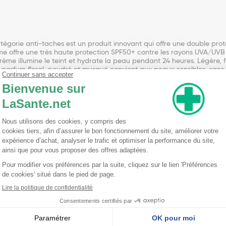
égorie anti-taches est un produit innovant qui offre une double protec
e offre une très haute protection SPF50+ contre les rayons UVA/UVB et
rème illumine le teint et hydrate la peau pendant 24 heures. Légère, f
son parfum floral, poudré et musqué convient aux peaux sensibles, sans
 et allaitantes. Testée sous contrôle dermatologique sur peaux sensib
icacité avec 98% de prévention de l'apparition de nouvelles taches e
borée pour offrir une protection optimale tout en prenant soin de la 
raits naturels tels que l'huile de tournesol et l'extrait de Cystoseira t
eau en profondeur.
roduit idéal pour ceux qui cherchent une crème de jour efficace et c
e, tout en hydratant la peau en profondeur et en améliorant le teint.
roxybenzoyl Hexyl Benzoate, Glycerin, Ethylhexyl Triazone, Bis-Ethyl
Distearate, Dibutyl Adipate, Disodium Cetearyl Sulfosuccinate, Lauroy
Copolymer, Pentylene Glycol, Bisabolol, Hydroxyacetophenone, Ammoni
grance), Arginine, Caprylyl Glycol, Carnosine, Sodium Gluconate, Xa
-1, Helianthus Annuus (Sunflower) Seed Oil, Cystoseira Tamariscifolia 