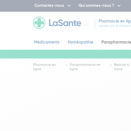
Contactez-nous
Qui sommes-nous ?
Pharmacie en lig
agréée par le Ministèr
Médicaments
Homéopathie
Parapharmaci
Pharmacie en
Parapharmacie en
Beauté &
ligne
ligne
Soins