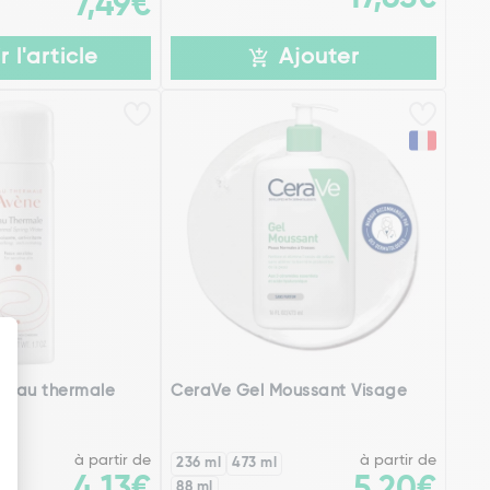
7,49€
r l'article
Ajouter
l Eau thermale
CeraVe Gel Moussant Visage
4)
à partir de
à partir de
236 ml
473 ml
4,13€
5,20€
88 ml