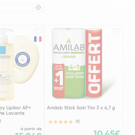
y Lipikar AP+
Amilab Stick Soin Trio 3 x 4,7 g
che Lavante
)
(1)
à partir de
10,45€