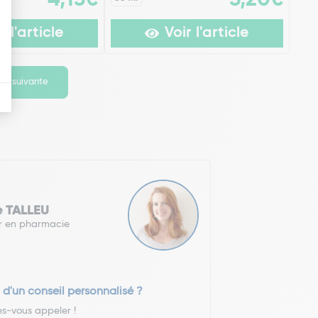
r l'article
Voir l'article
ge suivante
e TALLEU
r en pharmacie
 d'un conseil personnalisé ?
es-vous appeler !