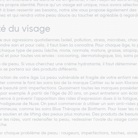
otre propre identité. Parce qu’un visage est unique, nous avons sélectio
 à bien ressentir ses besoins, notre site vous propose également des f
chez et qui rendra votre peau douce au toucher et agréable à regarde
té du visage
aux agressions quotidiennes (soleil, pollution, stress, microbes, chocs
endre soin et pour cela, il faut bien la connaître. Pour chaque âge, la
chaque type de peau (sèche, mixte, normale, mature, grasse, atopique
et pour toutes vos envies : cocooning, dermatologique, bio, soins pre
e de peau. Si vous cherchez une crème hydratante, il faut déterminer
x se portera sur des produits différents.
nction de votre âge. La peau vulnérable et fragile de votre enfant né
ter comme le font les soins bio de la marque Cattier ou le soin Klora
 beauté anti-imperfections. Quasiment toutes les marques possède
ar exemple. A partir de l’âge de 20 ans, on peut entretenir son écl
ence à prévenir l’apparition des rides d’expression dues à la fatigue
rodigieuse de Nuxe. On peut commencer à utiliser un soin anti-rides 
 lumineuse, comme les soins Blue Thérapie de Biotherm. Pour lisser les r
 soutien et de lifting des peaux plus matures. Des produits de beau
 les rides, vont redensifier la peau, redessiner l’ovale du visage co
che.
ur chaque problème de peau : rougeurs, imperfections, taches, acné,