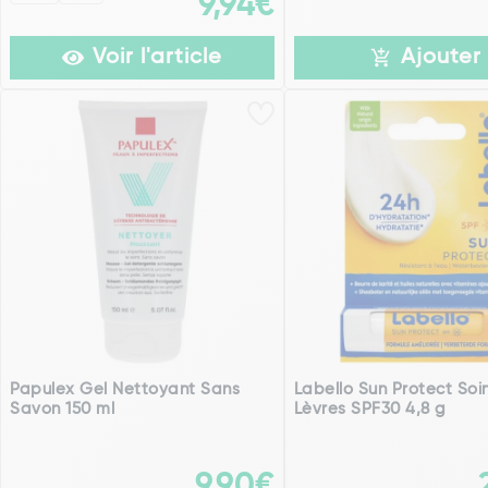
9,94€
Voir l'article
Ajouter
Papulex Gel Nettoyant Sans
Labello Sun Protect Soi
Savon 150 ml
Lèvres SPF30 4,8 g
9,90€