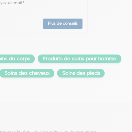
yez un mail !
Plus de conseils
oins du corps
Produits de soins pour homme
Soins des cheveux
Soins des pieds
hygiène particuliers, de décorations ou de maquillage.