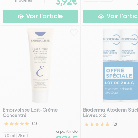
3,92€
modèles
Voir l'article
Voir l'artic
Embryolisse Lait-Crème
Bioderma Atoderm Stic
Concentré
Lèvres x 2
(4)
(2)
à partir de
30 ml
75 ml