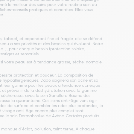
nné le meilleur des soins pour votre routine soin du
iches-conseils pratiques et concrètes. Elles vous
r.
, tabac), et cependant fine et fragile, elle se défend
 peau a ses priorités et des besoins qui évoluent. Notre
…), pour chaque besoin (protection solaire,
stiges et sensoriels.
 si votre peau est à tendance grasse, sèche, normale
cessite protection et douceur. La composition de
ne hypoallergéniques. L’ado soignera son acné et sa
nt leur gamme pour les peaux à tendance acnéique :
at et prévenir de la déshydratation avec la gamme
, sécheresse.. avec le soin Sanoflore Baume des
passé la quarantaine. Ces soins anti-âge vont agir
ides de surface et combler les rides plus profondes, la
té visage anti-âge encore plus complet sont
mme le soin Dermabsolue de Avène. Certains produits
 manque d’éclat, pollution, teint terne…A chaque