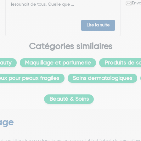
Envo
lesouhait de tous. Quelle que ...
Lire la suite
Catégories similaires
auty
Maquillage et parfumerie
Produits de s
eux pour peaux fragiles
Soins dermatologiques
Beauté & Soins
sage
rt, en littérature ou dans la vie en général, il fait l'objet de soins d'