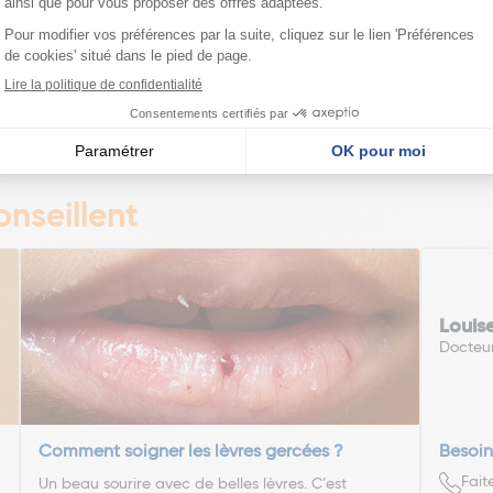
Ajouter
Voi
édente
Pa
1
2
3
4
5
6
7
nseillent
Louis
Docteu
Comment soigner les lèvres gercées ?
Besoin
Fait
Un beau sourire avec de belles lèvres. C’est