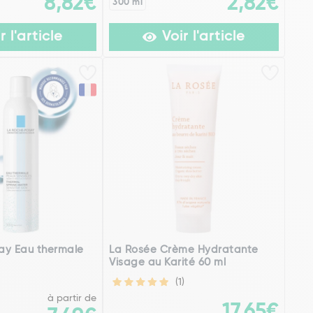
8,82€
2,82€
300 ml
r l'article
Voir l'article
ay Eau thermale
La Rosée Crème Hydratante
Visage au Karité 60 ml
(1)
à partir de
17,65€