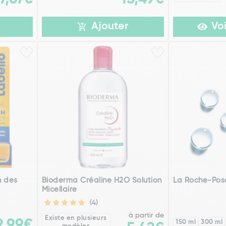
Ajouter
Voi
n des
Bioderma Créaline H2O Solution
La Roche-Pos
Micellaire
(4)
à partir de
Existe en plusieurs
2,99€
150 ml
300 ml