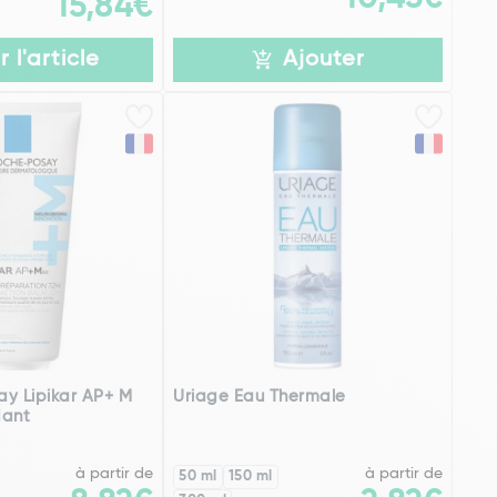
15,84€
r l'article
Ajouter
y Lipikar AP+ M
Uriage Eau Thermale
dant
à partir de
à partir de
50 ml
150 ml