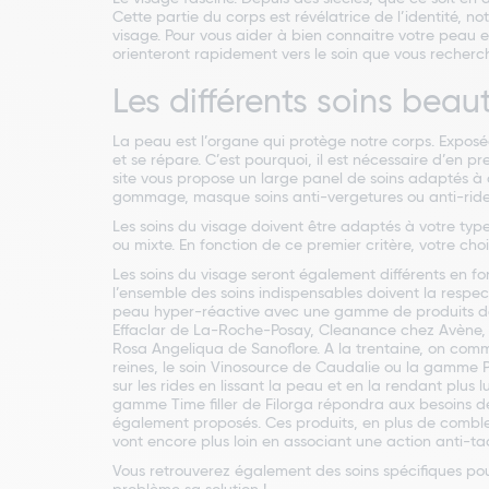
Cette partie du corps est révélatrice de l’identité, n
visage. Pour vous aider à bien connaitre votre peau et
orienteront rapidement vers le soin que vous recher
Les différents soins beau
La peau est l’organe qui protège notre corps. Exposée 
et se répare. C’est pourquoi, il est nécessaire d’en pr
site vous propose un large panel de soins adaptés à 
gommage, masque soins anti-vergetures ou anti-rides) 
Les soins du visage doivent être adaptés à votre typ
ou mixte. En fonction de ce premier critère, votre choi
Les soins du visage seront également différents en fo
l’ensemble des soins indispensables doivent la respec
peau hyper-réactive avec une gamme de produits de
Effaclar de La-Roche-Posay, Cleanance chez Avène, p
Rosa Angeliqua de Sanoflore. A la trentaine, on comm
reines, le soin Vinosource de Caudalie ou la gamme P
sur les rides en lissant la peau et en la rendant plus
gamme Time filler de Filorga répondra aux besoins de
également proposés. Ces produits, en plus de combler
vont encore plus loin en associant une action anti-ta
Vous retrouverez également des soins spécifiques po