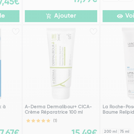
7,45€
le
Ajouter
Voi
k à
A-Derma Dermalibour+ CICA-
La Roche-Posa
Crème Réparatrice 100 ml
Baume Relipi
(1)
7,67€
15,49€
200 ml
75 ml