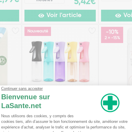
5,42€
modèles
Voir l'article
Voi
Nouveauté
-10%
2 = -15%
ection
Brumisateur Rechargeable 200
Avène Aéroso
ml
(
50 ml
150 ml
2,95€
6,90€
300 ml