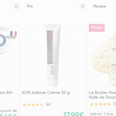
Prix
Marque
Promo
ast B5+
ACM Azéane Crème 30 g
La Roche-Posa
Huile de Dou
(1
(4)
à partir de
17,99€
400 ml
1 litre