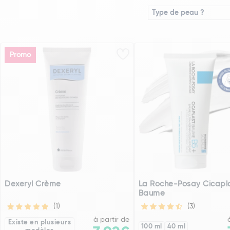
Type de peau ?
Promo
Dexeryl Crème
La Roche-Posay Cicapl
Baume
(1)
(3)
à partir de
Existe en plusieurs
100 ml
40 ml