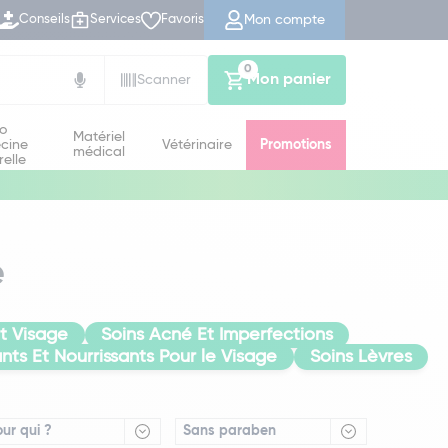
Mon compte
Conseils
Services
Favoris
0
Mon panier
Scanner
io
Matériel
cine
Vétérinaire
Promotions
médical
relle
e
at Visage
Soins Acné Et Imperfections
nts Et Nourrissants Pour le Visage
Soins Lèvres
our qui ?
Sans paraben