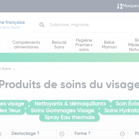
Marques
Search
ne française
e de la Santé
Hygiène
B
Compléments
Beauté
Bébé
e
Premiers
Méde
alimentaires
Soins
Maman
soins
Natu
 Soins
Produits de soins du visage
Produits de soins du visag
es visage
Nettoyants & démaquillants
Soin Écl
des Yeux
Soins Gommages Visage
Soins Hydrata
Spray Eau thermale
Déstockage ?
Forme ?
P