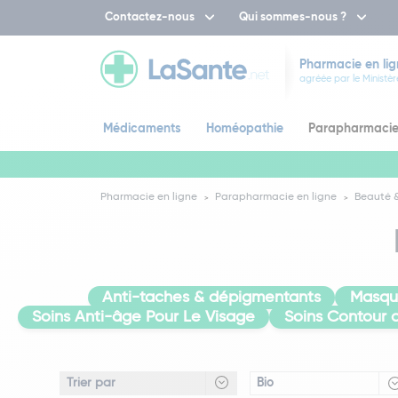
Contactez-nous
Qui sommes-nous ?
Pharmacie en lig
agréée par le Ministèr
Médicaments
Homéopathie
Parapharmaci
Pharmacie en ligne
Parapharmacie en ligne
Beauté &
Anti-taches & dépigmentants
Masqu
Soins Anti-âge Pour Le Visage
Soins Contour 
Bio