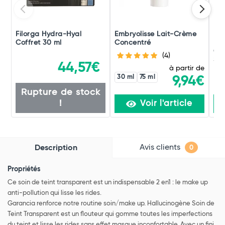
Filorga Hydra-Hyal
Embryolisse Lait-Crème
La
Coffret 30 ml
Concentré
Hy
Crè
(4)
SPF
44,57€
à partir de
30 ml
75 ml
9,94€
Rupture de stock
!
Voir l'article
Avis clients
Description
0
Propriétés
Ce soin de teint transparent est un indispensable 2 en1 : le make up
anti-pollution qui lisse les rides.
Garancia renforce notre routine soin/make up. Hallucinogène Soin de
Teint Transparent est un flouteur qui gomme toutes les imperfections
du teint et lisse les rides sans effet masque inconfortable. Avec un fini