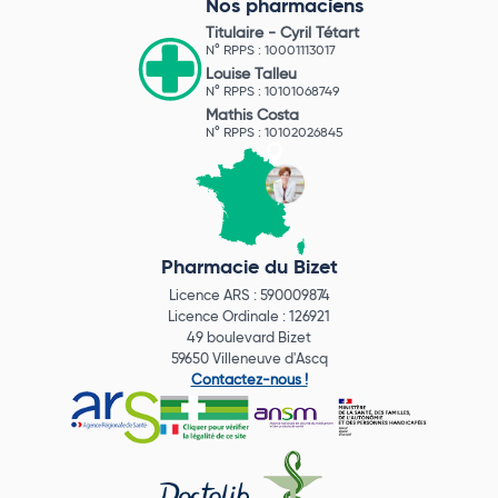
Nos pharmaciens
Titulaire -
Cyril Tétart
N° RPPS : 10001113017
Louise Talleu
N° RPPS : 10101068749
Mathis Costa
N° RPPS : 10102026845
Pharmacie du Bizet
Licence ARS : 590009874
Licence Ordinale : 126921
49 boulevard Bizet
59650 Villeneuve d'Ascq
Contactez-nous !