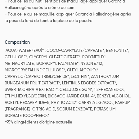
- Pour celles qui n'utilisent pas de maquillage, appliquer Garancia
Hallucinogène après la crème de soin.
- Pour celle qui se maquille, appliquer Garancia Hallucinogène après
la pose du fond de teint à la place de la poudre.
Composition
AQUA (WATER/EAU)* , COCO-CAPRYLATE/CAPRATE *, BENTONITE*,
CELLULOSE*, GLYCERYL OLEATE CITRATE*, POLYMETHYL
METHACRYLATE, ISOPROPYL PALMITATE*, NYLON 6/12,
MICROCRYSTALLINE CELLULOSE*, OLEYL ALCOHOL*,
CAPRYLIC/CAPRIC TRIGLYCERIDE*, LECITHIN*, ZANTHOXYLUM
BUNGEANUM FRUIT EXTRACT*, LENTINUS EDODES EXTRACT*,
SWERTIA CHIRATA EXTRACT*, CELLULOSE GUM*, 1,2-HEXANEDIOL,
ETHYLHEXYLGLYCERIN, BIOSACCHARIDE GUM-4*, BENZYL ALCOHOL,
ACETYL HEXAPEPTIDE-8, PHYTIC ACID*, CAPRYLYL GLYCOL, PARFUM
(FRAGRANCE), CITRIC ACID, SODIUM BENZOATE, POTASSIUM
SORBATE,TOCOPHEROL*.
*95% d’ingrédients d’origine naturelle