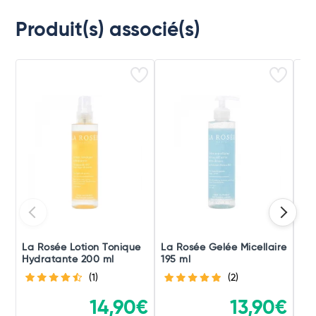
Produit(s) associé(s)
La Rosée Lotion Tonique
La Rosée Gelée Micellaire
La
Hydratante 200 ml
195 ml
Hyd
(1)
(2)
14,90€
13,90€