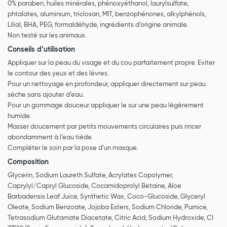
0% paraben, huiles minérales, phénoxyéthanol, laurylsulfate,
phtalates, aluminium, triclosan, MIT, benzophénones, alkylphénols,
Lilial, BHA, PEG, formaldéhyde, ingrédients d’origine animale.
Non testé sur les animaux.
Conseils d’utilisation
Appliquer sur la peau du visage et du cou parfaitement propre. Eviter
le contour des yeux et des lèvres.
Pour un nettoyage en profondeur, appliquer directement sur peau
sèche sans ajouter d’eau.
Pour un gommage douceur appliquer le sur une peau légèrement
humide.
Masser doucement par petits mouvements circulaires puis rincer
abondamment à l’eau tiède.
Compléter le soin par la pose d’un masque.
Composition
Glycerin, Sodium Laureth Sulfate, Acrylates Copolymer,
Caprylyl/Capryl Glucoside, Cocamidoprolyl Betaine, Aloe
Barbadensis Leaf Juice, Synthetic Wax, Coco-Glucoside, Glyceryl
Oleate, Sodium Benzoate, Jojoba Esters, Sodium Chloride, Pumice,
Tetrasodium Glutamate Diacetate, Citric Acid, Sodium Hydroxide, CI