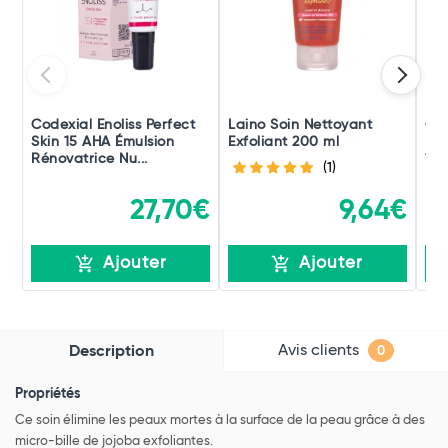
Codexial Enoliss Perfect
Laino Soin Nettoyant
Gar
Skin 15 AHA Émulsion
Exfoliant 200 ml
Mag
Rénovatrice Nu...
100
(1)
27,70€
9,64€
Ajouter
Ajouter
Avis clients
Description
0
Propriétés
Ce soin élimine les peaux mortes à la surface de la peau grâce à des
micro-bille de jojoba exfoliantes.