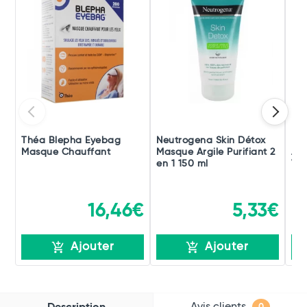
Théa Blepha Eyebag
Neutrogena Skin Détox
Iro
Masque Chauffant
Masque Argile Purifiant 2
Ant
en 1 150 ml
Vis
16,46€
5,33€
Ajouter
Ajouter
Avis clients