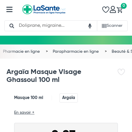
0
Search
Scanner
Pharmacie en ligne
Parapharmacie en ligne
Beauté & 
Argaïa Masque Visage
Ghassoul 100 ml
Masque 100 ml
Argaïa
Total
En savoir +
Commander