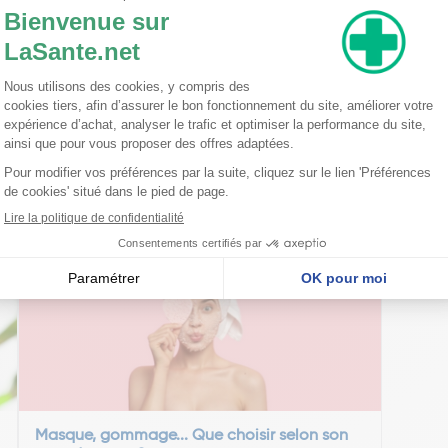
l Dimethicone PEG-240/HDI Copolymer Bis-Decyltetradeceth-20 Ether Calluna 
act Calendula Officinalis Flower Extract Nepeta Cataria Extract Rubus Idaeus (R
gare (Wheat) Sprout Extract Alchemilla Vulgaris Leaf Extract Equisetum Arvense 
occinia Indica Fruit Extract Solanum Melongena (Eggplant) Fruit Extract Aloe 
ic) Root Extract Corallina Officinalis Extract Panthenol Tocopheryl Acetate
xyethylcellulose Trisodium EDTA Tromethamine Citrus Aurantium Dulcis (Orange) 
il Citral Citronellol Geraniol Limonene Linalool
nseillent
Masque, gommage... Que choisir selon son