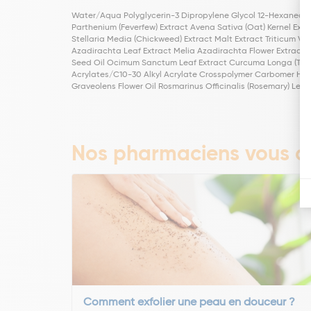
Water/Aqua Polyglycerin-3 Dipropylene Glycol 12-Hexanedio
Parthenium (Feverfew) Extract Avena Sativa (Oat) Kernel Extr
Stellaria Media (Chickweed) Extract Malt Extract Triticum Vul
Azadirachta Leaf Extract Melia Azadirachta Flower Extract C
Seed Oil Ocimum Sanctum Leaf Extract Curcuma Longa (Turmer
Acrylates/C10-30 Alkyl Acrylate Crosspolymer Carbomer Hydro
Graveolens Flower Oil Rosmarinus Officinalis (Rosemary) Leaf O
Nos pharmaciens vous co
Comment exfolier une peau en douceur ?