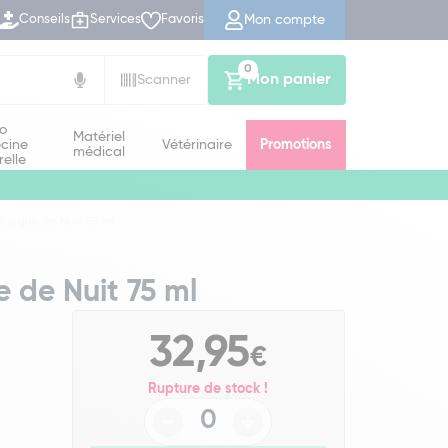
Mon compte
Conseils
Services
Favoris
0
Mon panier
Scanner
io
Matériel
cine
Vétérinaire
Promotions
médical
relle
asque de Nuit 75 ml
 de Nuit 75 ml
32,95
€
Rupture de stock !