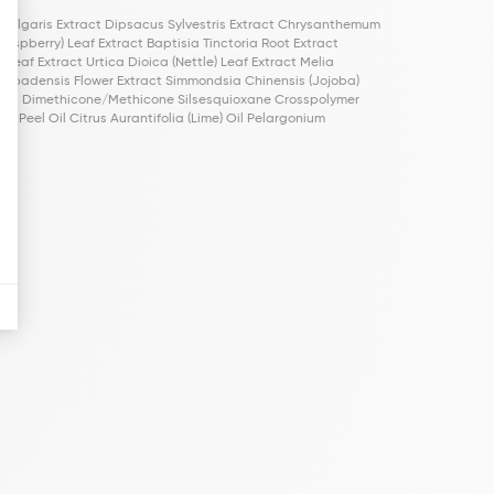
Vulgaris Extract Dipsacus Sylvestris Extract Chrysanthemum
aspberry) Leaf Extract Baptisia Tinctoria Root Extract
Leaf Extract Urtica Dioica (Nettle) Leaf Extract Melia
Barbadensis Flower Extract Simmondsia Chinensis (Jojoba)
 Vinyl Dimethicone/Methicone Silsesquioxane Crosspolymer
Peel Oil Citrus Aurantifolia (Lime) Oil Pelargonium