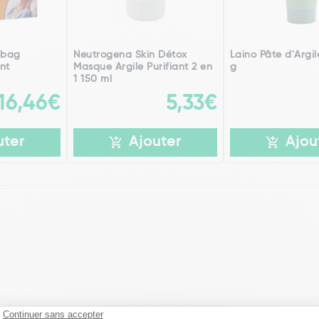
ebag
Neutrogena Skin Détox
Laino Pâte d'Argil
nt
Masque Argile Purifiant 2 en
g
1 150 ml
16,46€
5,33€
uter
Ajouter
Ajou