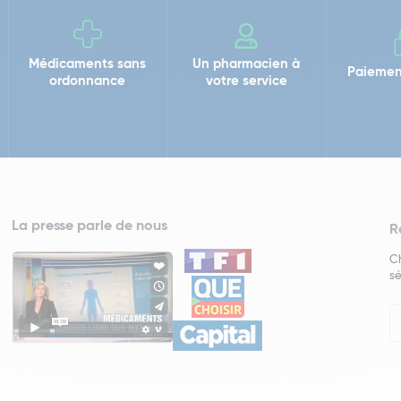
Médicaments sans
Un pharmacien à
Paiemen
ordonnance
votre service
La presse parle de nous
R
Ch
sé
In
Ne