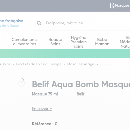
Marques
Search
ne française
e de la Santé
Hygiène
B
Compléments
Beauté
Bébé
e
Premiers
Méde
alimentaires
Soins
Maman
soins
Natu
 Soins
Produits de soins du visage
Masques visage
Belif Aqua Bomb M
Belif Aqua Bomb Masque
Masque 75 ml
Belif
En savoir +
Référence : 0