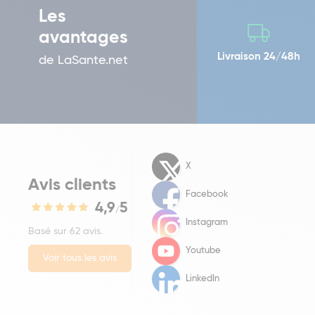
Les
avantages
Livraison 24/48h
de LaSante.net
X
Avis clients
Facebook
4,9
5
/
Instagram
Basé sur 62 avis.
Youtube
Voir tous les avis
LinkedIn