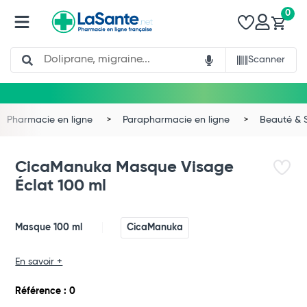
0
Search
Scanner
Pharmacie en ligne
Parapharmacie en ligne
Beauté & 
CicaManuka Masque Visage
Éclat 100 ml
Masque 100 ml
CicaManuka
En savoir +
Total
Référence : 0
Commander