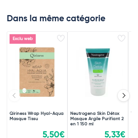
Dans la même catégorie
Exclu web
Qiriness Wrap Hyal-Aqua
Neutrogena Skin Détox
Th
Masque Tissu
Masque Argile Purifiant 2
Ma
en 1 150 ml
5,50€
5,33€