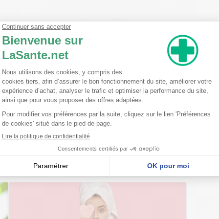
ycol Disiloxane Methyl Perfluorobutyl Ether Methyl Perfluoroisobutyl
ylhexylglycerin Hydroxyethylcellulose Alcohol Parfum Disodium EDTA
ct Hedera Helix Leaf Extract Hibiscus Sabdariffa Flower Extract Linu
 Leaf Extract Salvia Hispanica Seed Extract Butylene Glycol 12-Hexane
 Fruit Extract Artemisia Vulgaris Extract Brassica Oleracea Acephal
bi Ma-Yuen Seed Extract Dioscorea Japonica Root Extract Ginkgo Bi
 Platycodon Grandiflorus Root Extract Triticum Vulgare Sprout Extract 
nseillent