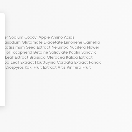
 Ether Sodium Cocoyl Apple Amino Acids
 Tetrasodium Glutamate Diacetate Limonene Camellia
m Usitatissimum Seed Extract Nelumbo Nucifera Flower
diol Tocopherol Betaine Salicylate Kaolin Salicylic
a Leaf Extract Brassica Oleracea Italica Extract
loba Leaf Extract Houttuynia Cordata Extract Panax
Diospyros Kaki Fruit Extract Vitis Vinifera Fruit