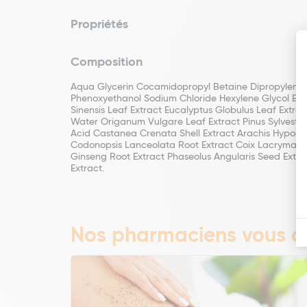
Propriétés
Composition
Aqua Glycerin Cocamidopropyl Betaine Dipropylene Gl
Phenoxyethanol Sodium Chloride Hexylene Glycol Eth
Sinensis Leaf Extract Eucalyptus Globulus Leaf Extra
Water Origanum Vulgare Leaf Extract Pinus Sylvestris
Acid Castanea Crenata Shell Extract Arachis Hypogaea
Codonopsis Lanceolata Root Extract Coix Lacryma-Jo
Ginseng Root Extract Phaseolus Angularis Seed Extract
Extract.
Nos pharmaciens vous co