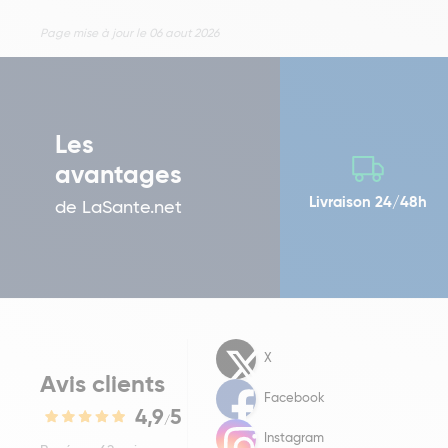
Page mise à jour le 06 aout 2026
Les
avantages
Livraison 24/48h
de LaSante.net
X
Avis clients
Facebook
4,9
5
/
Instagram