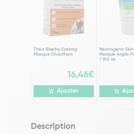
Théa Blepha Eyebag
Neutrogena Skin
Masque Chauffant
Masque Argile Pu
1 150 ml
16,46€
Ajouter
Ajo
Description