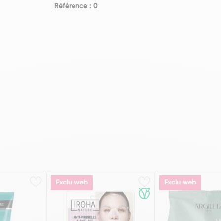
Référence : 0
Exclu web
Exclu web