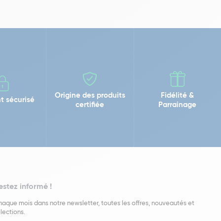
Origine des produits
Fidélité &
t sécurisé
certifiée
Parrainage
estez informé !
aque mois dans notre newsletter, toutes les offres, nouveautés et
lections.