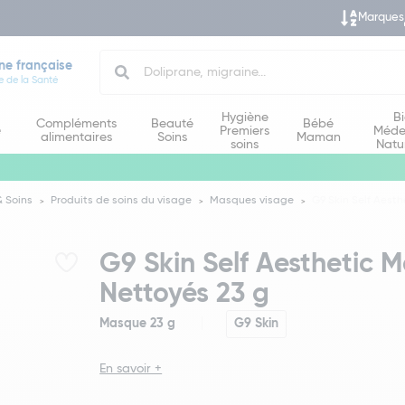
Marques
Search
ne française
e de la Santé
Hygiène
B
Compléments
Beauté
Bébé
e
Premiers
Méde
alimentaires
Soins
Maman
soins
Natu
 Soins
Produits de soins du visage
Masques visage
G9 Skin Self Aest
G9 Skin Self Aesthetic M
Nettoyés 23 g
Masque 23 g
G9 Skin
En savoir +