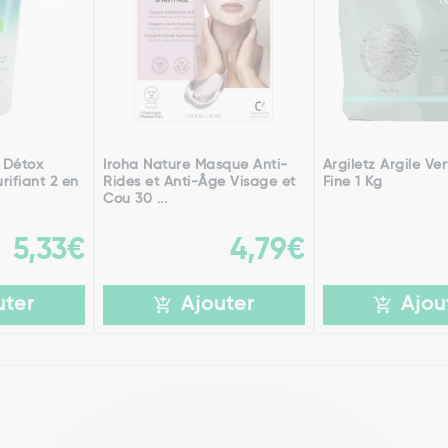
 Détox
Iroha Nature Masque Anti-
Argiletz Argile Ve
rifiant 2 en
Rides et Anti-Âge Visage et
Fine 1 Kg
Cou 30 ...
5,33€
4,79€
uter
Ajouter
Ajou