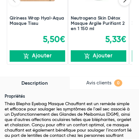
Qiriness Wrap Hyal-Aqua
Neutrogena Skin Détox
Lai
Masque Tissu
Masque Argile Purifiant 2
35
en 1 150 ml
5,50€
5,33€
Ajouter
Ajouter
Avis clients
Description
0
Propriétés
Théa Blepha Eyebag Masque Chauffant est un remède simple
et efficace pour soulager les symptômes de l'œil sec associé à
un Dysfonctionnement des Glandes de Meibomius (DGM), ainsi
que d'autres affections oculaires telles que blépharites, orgelet
et chalazion. Conçu pour offrir un confort optimal, ce masque
chauffant est également bénéfique pour soulager l'inconfort lié
au port de lentilles de contact chez les personnes souffrant