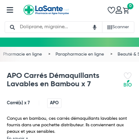
0
Search
Scanner
Pharmacie en ligne
Parapharmacie en ligne
Beauté & 
APO Carrés Démaquillants
Lavables en Bambou x 7
Carré(s) x 7
APO
Conçus en bambou, ces carrés démaquillants lavables sont
fournis dans une pochette distributeur. Ils conviennent aux
peaux et yeux sensibles.
En savoir +