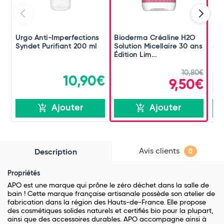
Urgo Anti-Imperfections
Bioderma Créaline H2O
Bio
Syndet Purifiant 200 ml
Solution Micellaire 30 ans
Sol
Édition Lim...
10,80€
10,90€
9,50€
Ajouter
Ajouter
Avis clients
Description
0
Propriétés
APO est une marque qui prône le zéro déchet dans la salle de
bain ! Cette marque française artisanale possède son atelier de
fabrication dans la région des Hauts-de-France. Elle propose
des cosmétiques solides naturels et certifiés bio pour la plupart,
ainsi que des accessoires durables. APO accompagne ainsi à