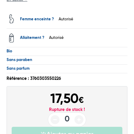
Total
Femme enceinte ?
Autorisé
Commander
Allaitement ?
Autorisé
Bio
Sans paraben
Sans parfum
Référence : 3760303550226
17,50
€
Rupture de stock !