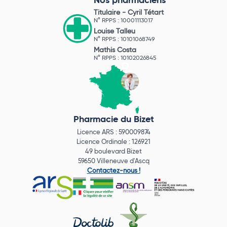
Nos pharmaciens
Titulaire -
Cyril Tétart
N° RPPS : 10001113017
Louise Talleu
N° RPPS : 10101068749
Mathis Costa
N° RPPS : 10102026845
Pharmacie du Bizet
Licence ARS : 590009874
Licence Ordinale : 126921
49 boulevard Bizet
59650 Villeneuve d'Ascq
Contactez-nous !