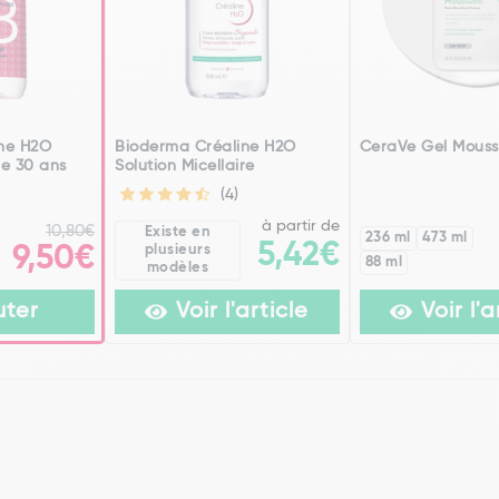
ne H2O
Bioderma Créaline H2O
CeraVe Gel Mouss
re 30 ans
Solution Micellaire
(4)
à partir de
10,80€
Existe en
236 ml
473 ml
5,42€
9,50€
plusieurs
88 ml
modèles
uter
Voir l'article
Voir l'a