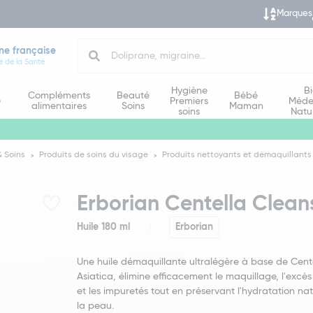
Marques
Search
ne française
e de la Santé
Hygiène
B
Compléments
Beauté
Bébé
e
Premiers
Méde
alimentaires
Soins
Maman
soins
Natu
 Soins
Produits de soins du visage
Produits nettoyants et démaquillants
Erborian Centella Cleans
Huile 180 ml
Erborian
Une huile démaquillante ultralégère à base de Cent
Asiatica, élimine efficacement le maquillage, l'exc
et les impuretés tout en préservant l'hydratation nat
la peau.