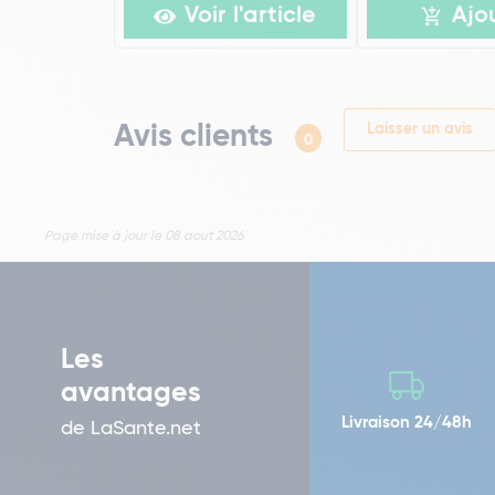
Voir l'article
Ajo
Avis clients
Laisser un avis
0
Page mise à jour le 08 aout 2026
Les
avantages
Livraison 24/48h
de LaSante.net