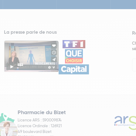
La presse parle de nous
R
Ch
sé
In
Ne
Pharmacie du Bizet
Licence ARS : 590009874
Licence Ordinale : 126921
49 boulevard Bizet