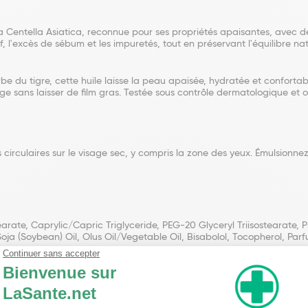
 Centella Asiatica, reconnue pour ses propriétés apaisantes, avec de
l'excès de sébum et les impuretés, tout en préservant l'équilibre nat
be du tigre, cette huile laisse la peau apaisée, hydratée et conforta
e sans laisser de film gras. Testée sous contrôle dermatologique et 
culaires sur le visage sec, y compris la zone des yeux. Émulsionnez 
earate, Caprylic/Capric Triglyceride, PEG-20 Glyceryl Triisostearate,
Soja (Soybean) Oil, Olus Oil/Vegetable Oil, Bisabolol, Tocopherol, Pa
nseillent