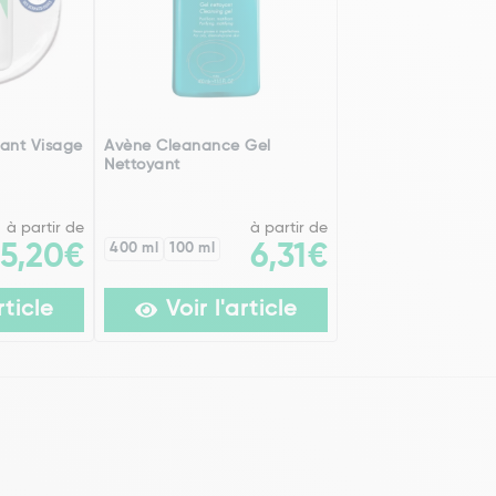
ant Visage
Avène Cleanance Gel
Nettoyant
à partir de
à partir de
5,20€
400 ml
100 ml
6,31€
rticle
Voir l'article