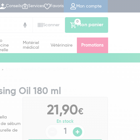
Mon compte
Conseils
Services
Favoris
0
Mon panier
Scanner
io
Matériel
cine
Vétérinaire
Promotions
médical
relle
Erborian Centella Cleansing Oil 180 ml
ing Oil 180 ml
21,90
€
ella
En stock
ès de sébum
urelle de