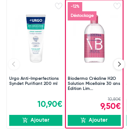
-12%
Déstockage
Urgo Anti-Imperfections
Bioderma Créaline H2O
Bio
Syndet Purifiant 200 ml
Solution Micellaire 30 ans
Sol
Édition Lim...
10,80€
10,90€
9,50€
Ajouter
Ajouter