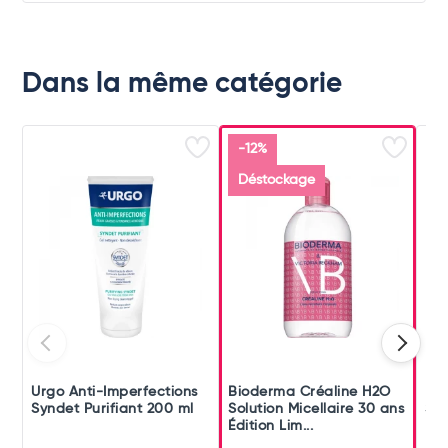
Dans la même catégorie
-12%
Déstockage
Urgo Anti-Imperfections
Bioderma Créaline H2O
Bio
Syndet Purifiant 200 ml
Solution Micellaire 30 ans
Sol
Édition Lim...