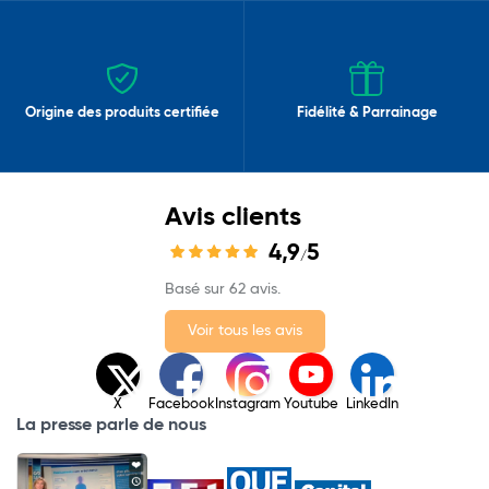
Origine des produits certifiée
Fidélité & Parrainage
Avis clients
4,9
5
/
Basé sur 62 avis.
Voir tous les avis
X
Facebook
Instagram
Youtube
LinkedIn
La presse parle de nous