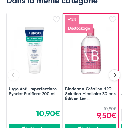
Dans la même catégorie
-12%
Déstockage
Urgo Anti-Imperfections
Bioderma Créaline H2O
Bio
Syndet Purifiant 200 ml
Solution Micellaire 30 ans
Sol
Édition Lim...
10,80€
10,90€
9,50€