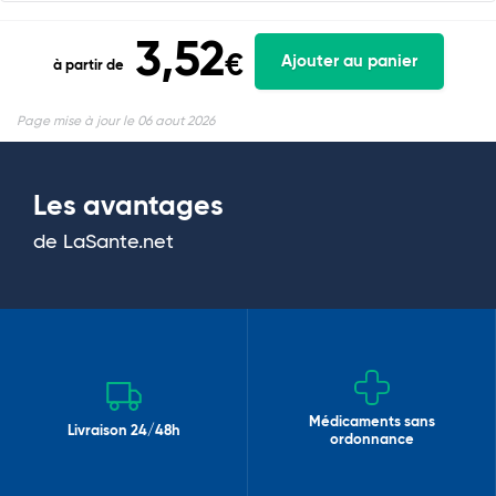
3,52
€
Ajouter au panier
à partir de
Page mise à jour le 06 aout 2026
Les avantages
de LaSante.net
Médicaments sans
Livraison 24/48h
ordonnance