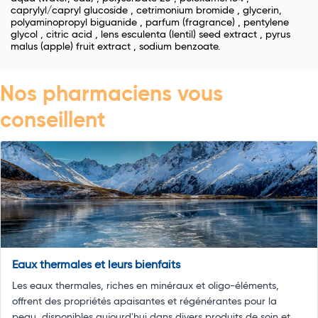
caprylyl/capryl glucoside , cetrimonium bromide , glycerin,
polyaminopropyl biguanide , parfum (fragrance) , pentylene
glycol , citric acid , lens esculenta (lentil) seed extract , pyrus
malus (apple) fruit extract , sodium benzoate.
Nos pharmaciens vous
conseillent
Eaux thermales et leurs bienfaits
Les eaux thermales, riches en minéraux et oligo-éléments,
offrent des propriétés apaisantes et régénérantes pour la
peau, disponibles aujourd'hui dans divers produits de soin et