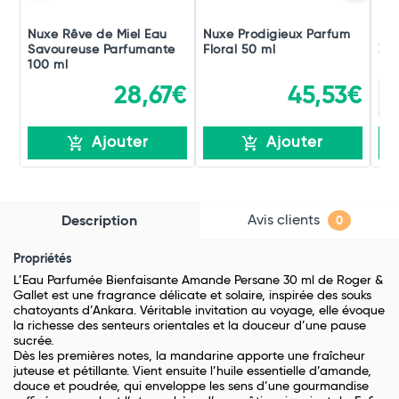
Nuxe Rêve de Miel Eau
Nuxe Prodigieux Parfum
Mus
Savoureuse Parfumante
Floral 50 ml
30 
100 ml
28,67€
45,53€
Ajouter
Ajouter
Avis clients
Description
0
Propriétés
L’Eau Parfumée Bienfaisante Amande Persane 30 ml de Roger &
Gallet est une fragrance délicate et solaire, inspirée des souks
chatoyants d’Ankara. Véritable invitation au voyage, elle évoque
la richesse des senteurs orientales et la douceur d’une pause
sucrée.
Dès les premières notes, la mandarine apporte une fraîcheur
juteuse et pétillante. Vient ensuite l’huile essentielle d’amande,
douce et poudrée, qui enveloppe les sens d’une gourmandise