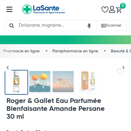
0
Search
Scanner
Pharmacie en ligne
Parapharmacie en ligne
Beauté & 
Roger & Gallet Eau Parfumée
Bienfaisante Amande Persane
30 ml
Total