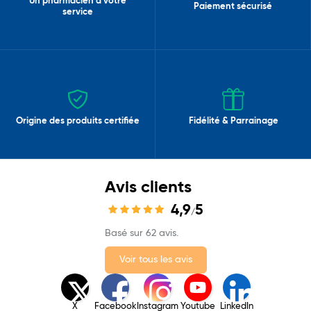
Un pharmacien à votre
Paiement sécurisé
service
Origine des produits certifiée
Fidélité & Parrainage
Avis clients
4,9
5
/
Basé sur 62 avis.
Voir tous les avis
X
Facebook
Instagram
Youtube
LinkedIn