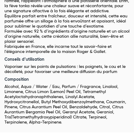
raffinée, rappelant l’atmosphère d’une pâtisserie orientale. Enfin,
la fève tonka révèle une chaleur suave et réconfortante, pour
une signature olfactive à la fois élégante et addictive.
Équilibre parfait entre fraîcheur, douceur et intensité, cette eau
parfumée offre un sillage à la fois envoûtant et apaisant, idéal
pour sublimer le quotidien d’une touche d’exotisme.
Formulée avec 92 % d’ingrédients d’origine naturelle et un alcool
d’origine naturelle, cette création allie naturalité, bien-être et
plaisir sensoriel.
Fabriquée en France, elle incarne tout le savoir-faire et
l’élégance intemporelle de la maison Roger & Gallet.
Conseils d’utilisation
Vaporiser sur les points de pulsations : les poignets, le cou et le
décolleté, pour favoriser une meilleure diffusion du parfum
Composition
Alcohol, Aqua / Water / Eau, Parfum / Fragrance, Linalool,
Limonene, Citrus Limon (Lemon) Peel Oil, Tetramethyl
Acetyloctahydronaphthalenes, Linalyl Acetate,
Hydroxycitronellal, Butyl Methoxydibenzoylmethane, Coumarin,
Pinene, Citrus Aurantium Peel Oil, Benzaldehyde, Citral, Citrus
Aurantium Bergamia Peel Oil, Geranyl Acetate, Geraniol,
Tris(Tetramethylhydroxypiperidinol) Citrate, Terpineol,
Terpinolene, Alpha-Terpinene.