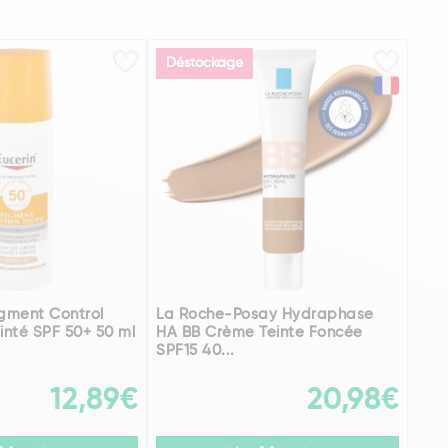
Déstockage
igment Control
La Roche-Posay Hydraphase
nté SPF 50+ 50 ml
HA BB Crème Teinte Foncée
SPF15 40...
12,89€
20,98€