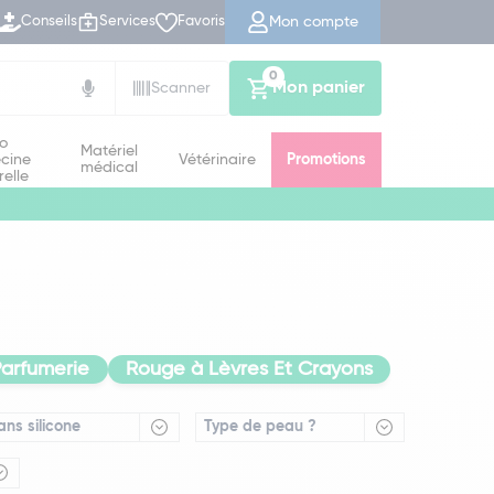
Mon compte
Conseils
Services
Favoris
0
Mon panier
Scanner
io
Matériel
cine
Vétérinaire
Promotions
médical
relle
Parfumerie
Rouge à Lèvres Et Crayons
ans silicone
Type de peau ?