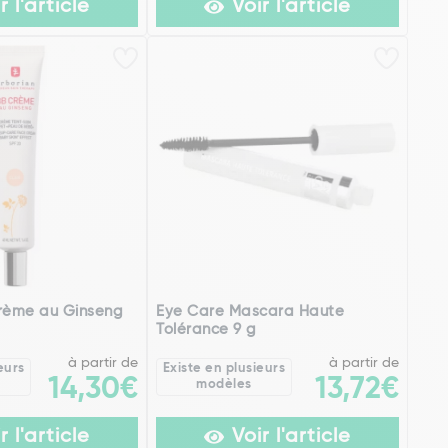
r l'article
Voir l'article
Crème au Ginseng
Eye Care Mascara Haute
Tolérance 9 g
à partir de
à partir de
eurs
Existe en plusieurs
14,30€
13,72€
modèles
r l'article
Voir l'article