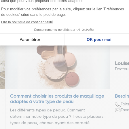
édente
Pa
1
2
3
4
5
6
7
nseillent
Louis
Docteu
Comment choisir les produits de maquillage
Besoin
adaptés à votre type de peau
Fait
Envo
Les différents types de peaux. Comment
déterminer notre type de peau ? Il existe plusieurs
types de peau, chacun ayant des caracté ...