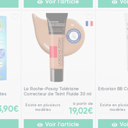
Voir l'article
Voi
La Roche-Posay Tolériane
Erborian BB 
tes
Correcteur de Teint Fluide 30 ml
à partir de
Existe en plusieurs
Existe en plusi
3,90€
19,02€
modèles
modèles
Voir l'article
Voi