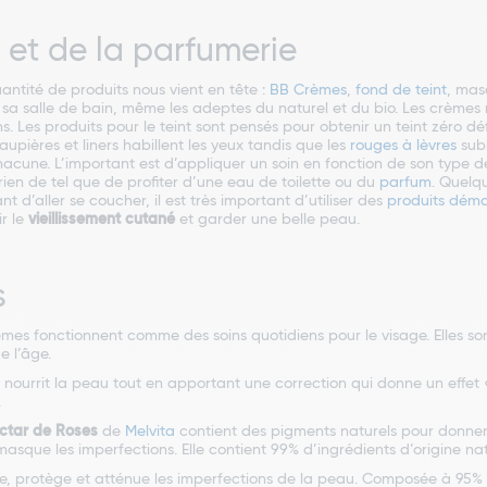
 et de la parfumerie
antité de produits nous vient en tête :
BB Crèmes
,
fond de teint
, mas
a salle de bain, même les adeptes du naturel et du bio. Les crèmes r
. Les produits pour le teint sont pensés pour obtenir un teint zéro dé
upières et liners habillent les yeux tandis que les
rouges à lèvres
subl
cune. L’important est d’appliquer un soin en fonction de son type de 
, rien de tel que de profiter d’une eau de toilette ou du
parfum
. Quelq
t d’aller se coucher, il est très important d’utiliser des
produits déma
ir le
vieillissement cutané
et garder une belle peau.
s
es fonctionnent comme des soins quotidiens pour le visage. Elles son
e l’âge.
nourrit la peau tout en apportant une correction qui donne un effet 
.
ctar de Roses
de
Melvita
contient des pigments naturels pour donner à
asque les imperfections. Elle contient 99% d’ingrédients d’origine nat
, protège et atténue les imperfections de la peau. Composée à 95% d’i