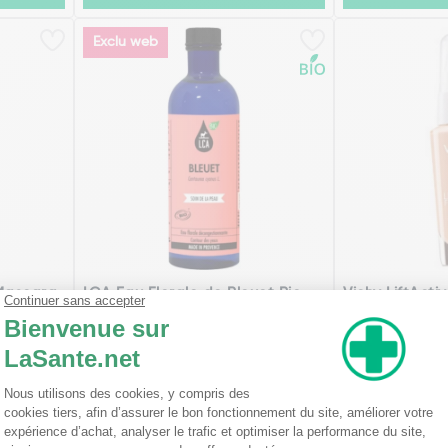
Exclu web
 Mascara
LCA Eau Florale de Bleuet Bio
Vichy LiftActiv
200 ml
5,73€
9,80€
Ajouter