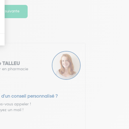
ge suivante
e TALLEU
r en pharmacie
 d'un conseil personnalisé ?
es-vous appeler !
yez un mail !