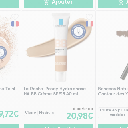
Ajouter
ne Teint
La Roche-Posay Hydraphase
Benecos Natur
HA BB Crème SPF15 40 ml
Contour des Y
à partir de
Existe en plusi
9,72€
Claire
Medium
20,98€
modèles