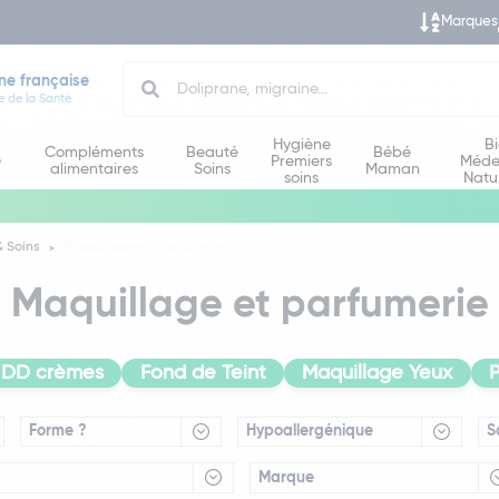
Marques
Search
ne française
e de la Santé
Hygiène
B
Compléments
Beauté
Bébé
e
Premiers
Méde
alimentaires
Soins
Maman
soins
Natu
 Soins
Maquillage et parfumerie
Maquillage et parfumerie
 DD crèmes
Fond de Teint
Maquillage Yeux
Forme ?
Hypoallergénique
S
Marque