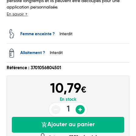
persiste longtemps et ils peuvent être découpés pour une
application personnalisée.
En savoir +
Total
Femme enceinte ?
Interdit
Commander
Allaitement ?
Interdit
Référence : 3701056804501
10,79
€
En stock
Ajouter au panier