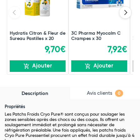
Hydratis Citron & Fleur de
3C Pharma Myocalm C
Dé
Sureau Pastilles x 20
Crampes x 30
30
9,70€
7,92€
Ajouter
Ajouter
Avis clients
Description
0
Propriétés
Les Patchs Froids Cryo Pure® sont conçus pour soulager les
zones sensibles après des chocs ou des coups. Ils offrent un
soulagement immédiat et prolongé sans nécessiter de
réfrigération préalable. Une fois appliqués, les patchs froids
Cryo Pure Puressentiel procurent un effet froid durable jusqu'à 4