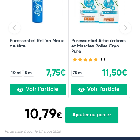
Puressentiel Roll'on Maux
Puressentiel Articulations
de tête
et Muscles Roller Cryo
Pure
(1)
7,75€
11,50€
10 ml
5 ml
75 ml
Voir l'article
Voir l'article
10,79
€
Ajouter au panier
Page mise à jour le 07 aout 2026