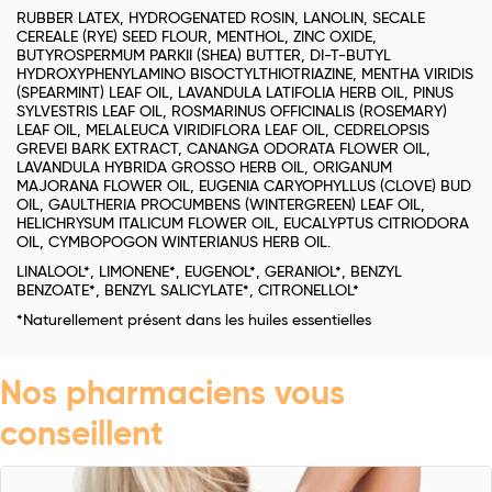
RUBBER LATEX, HYDROGENATED ROSIN, LANOLIN, SECALE
CEREALE (RYE) SEED FLOUR, MENTHOL, ZINC OXIDE,
BUTYROSPERMUM PARKII (SHEA) BUTTER, DI-T-BUTYL
HYDROXYPHENYLAMINO BISOCTYLTHIOTRIAZINE, MENTHA VIRIDIS
(SPEARMINT) LEAF OIL, LAVANDULA LATIFOLIA HERB OIL, PINUS
SYLVESTRIS LEAF OIL, ROSMARINUS OFFICINALIS (ROSEMARY)
LEAF OIL, MELALEUCA VIRIDIFLORA LEAF OIL, CEDRELOPSIS
GREVEI BARK EXTRACT, CANANGA ODORATA FLOWER OIL,
LAVANDULA HYBRIDA GROSSO HERB OIL, ORIGANUM
MAJORANA FLOWER OIL, EUGENIA CARYOPHYLLUS (CLOVE) BUD
OIL, GAULTHERIA PROCUMBENS (WINTERGREEN) LEAF OIL,
HELICHRYSUM ITALICUM FLOWER OIL, EUCALYPTUS CITRIODORA
OIL, CYMBOPOGON WINTERIANUS HERB OIL.
LINALOOL*, LIMONENE*, EUGENOL*, GERANIOL*, BENZYL
BENZOATE*, BENZYL SALICYLATE*, CITRONELLOL*
*Naturellement présent dans les huiles essentielles
Nos pharmaciens vous
conseillent