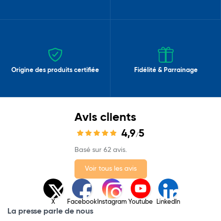
Origine des produits certifiée
Fidélité & Parrainage
Avis clients
4,9
5
/
Basé sur 62 avis.
Voir tous les avis
X
Facebook
Instagram
Youtube
LinkedIn
La presse parle de nous