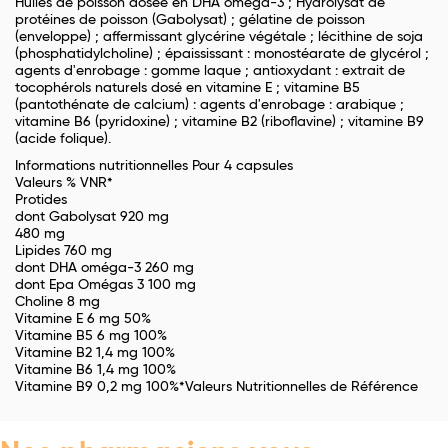
Huiles de poisson dosée en DHA oméga-3 ; Hydrolysat de
protéines de poisson (Gabolysat) ; gélatine de poisson
(enveloppe) ; affermissant glycérine végétale ; lécithine de soja
(phosphatidylcholine) ; épaississant : monostéarate de glycérol ;
agents d'enrobage : gomme laque ; antioxydant : extrait de
tocophérols naturels dosé en vitamine E ; vitamine B5
(pantothénate de calcium) : agents d'enrobage : arabique ;
vitamine B6 (pyridoxine) ; vitamine B2 (riboflavine) ; vitamine B9
(acide folique).
Informations nutritionnelles Pour 4 capsules
Valeurs % VNR*
Protides
dont Gabolysat 920 mg
480 mg
Lipides 760 mg
dont DHA oméga-3 260 mg
dont Epa Omégas 3 100 mg
Choline 8 mg
Vitamine E 6 mg 50%
Vitamine B5 6 mg 100%
Vitamine B2 1,4 mg 100%
Vitamine B6 1,4 mg 100%
Vitamine B9 0,2 mg 100%*Valeurs Nutritionnelles de Référence