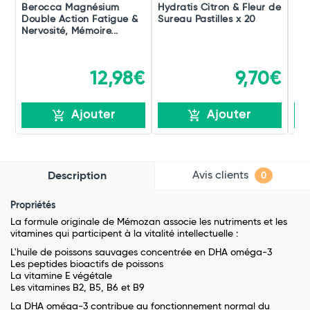
Berocca Magnésium
Hydratis Citron & Fleur de
Nut
Double Action Fatigue &
Sureau Pastilles x 20
Ha
Nervosité, Mémoire...
12,98€
9,70€
Ajouter
Ajouter
Avis clients
Description
0
Propriétés
La formule originale de Mémozan associe les nutriments et les
vitamines qui participent à la vitalité intellectuelle :
L'huile de poissons sauvages concentrée en DHA oméga-3
Les peptides bioactifs de poissons
La vitamine E végétale
Les vitamines B2, B5, B6 et B9
La DHA oméga-3 contribue au fonctionnement normal du