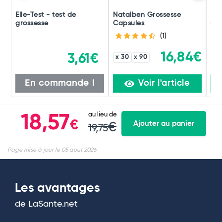
Elle-Test - test de
Natalben Grossesse
PiL
grossesse
Capsules
Con
(1)
16,84€
3,61€
x 30
x 90
En commande !
Voir l'article
au lieu de
18,57
€
Ajouter au panier
€
19,75
Page mise à jour le 05 aout 2026
Les avantages
de LaSante.net