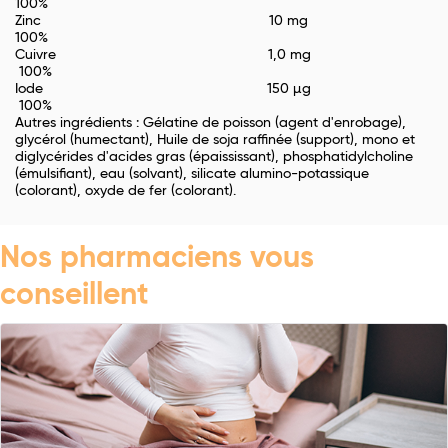
100%
Zinc 10 mg
100%
Cuivre 1,0 mg
100%
Iode 150 µg
100%
Autres ingrédients : Gélatine de poisson (agent d'enrobage),
glycérol (humectant), Huile de soja raffinée (support), mono et
diglycérides d'acides gras (épaississant), phosphatidylcholine
(émulsifiant), eau (solvant), silicate alumino-potassique
(colorant), oxyde de fer (colorant).
Nos pharmaciens vous
conseillent