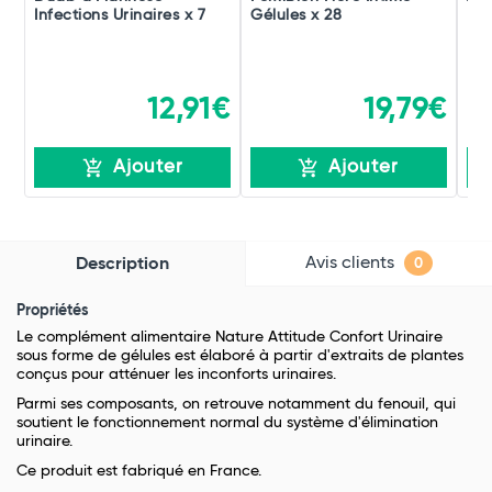
Infections Urinaires x 7
Gélules x 28
Bus
12,91€
19,79€
Ajouter
Ajouter
Avis clients
Description
0
Propriétés
Le complément alimentaire Nature Attitude Confort Urinaire
sous forme de gélules est élaboré à partir d'extraits de plantes
conçus pour atténuer les inconforts urinaires.
Parmi ses composants, on retrouve notamment du fenouil, qui
soutient le fonctionnement normal du système d'élimination
urinaire.
Ce produit est fabriqué en France.