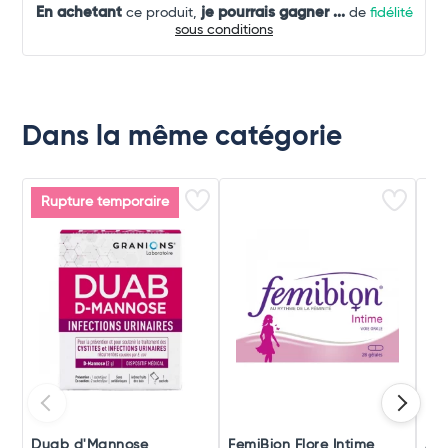
En achetant
je pourrais gagner
...
ce produit,
de
fidélité
sous conditions
Dans la même catégorie
Rupture temporaire
Duab d'Mannose
FemiBion Flore Intime
Ark