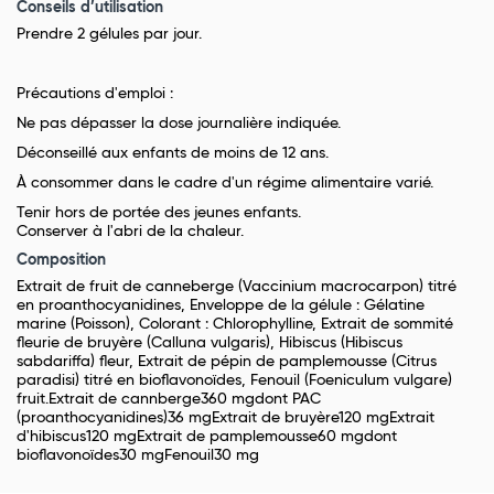
Conseils d’utilisation
Prendre 2 gélules par jour.
Précautions d'emploi :
Ne pas dépasser la dose journalière indiquée.
Déconseillé aux enfants de moins de 12 ans.
À consommer dans le cadre d'un régime alimentaire varié.
Tenir hors de portée des jeunes enfants.
Conserver à l'abri de la chaleur.
Composition
Extrait de fruit de canneberge (Vaccinium macrocarpon) titré
en proanthocyanidines, Enveloppe de la gélule : Gélatine
marine (Poisson), Colorant : Chlorophylline, Extrait de sommité
fleurie de bruyère (Calluna vulgaris), Hibiscus (Hibiscus
sabdariffa) fleur, Extrait de pépin de pamplemousse (Citrus
paradisi) titré en bioflavonoïdes, Fenouil (Foeniculum vulgare)
fruit.Extrait de cannberge360 mgdont PAC
(proanthocyanidines)36 mgExtrait de bruyère120 mgExtrait
d'hibiscus120 mgExtrait de pamplemousse60 mgdont
bioflavonoïdes30 mgFenouil30 mg