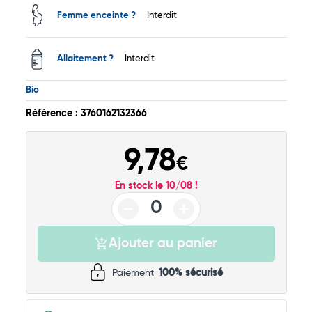
Femme enceinte ?
Interdit
Total
Allaitement ?
Interdit
Commander
Bio
Référence : 3760162132366
9,78
€
En stock le 10/08 !
Ajouter au panier
Paiement
100% sécurisé