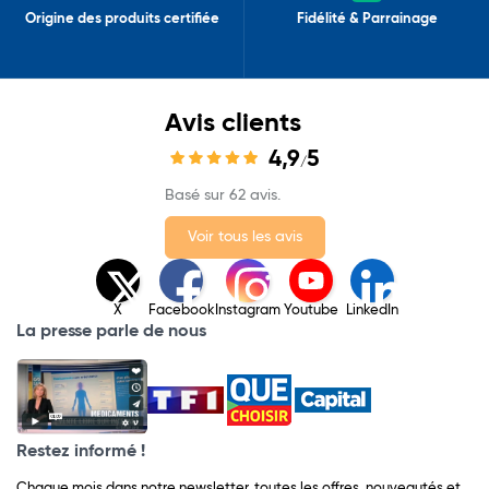
Origine des produits certifiée
Fidélité & Parrainage
Avis clients
4,9
5
/
Basé sur 62 avis.
Voir tous les avis
X
Facebook
Instagram
Youtube
LinkedIn
La presse parle de nous
Restez informé !
Chaque mois dans notre newsletter, toutes les offres, nouveautés et