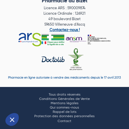
Pharmacie du Bizet
Licence ARS : 590009874
Licence Ordinale : 126921
49 boulevard Bizet
59650 Villeneuve d'Ascq
Contactez-nous !
Pharmacie en ligne autorisée à vendre des médicaments depuis le 17 avril 2013
Tous droits réservés
Conditions Générales de Vente
Mentions légales
Qui sommes-nous
Rappel de lots
Protection des données personnelles
Contact