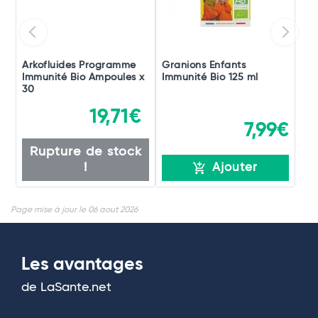
Arkofluides Programme
Granions Enfants
Immunité Bio Ampoules x
Immunité Bio 125 ml
30
19,71€
7,99€
Rupture de stock
!
Ajouter
Page mise à jour le 06 aout 2026
Les avantages
de LaSante.net