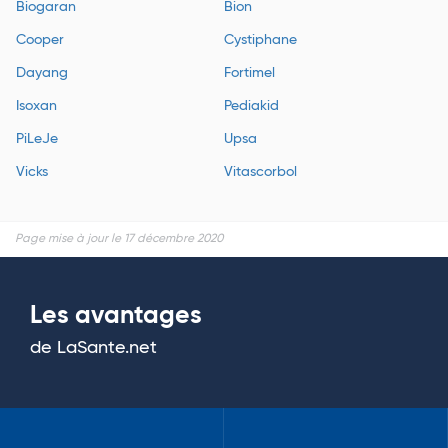
Biogaran
Bion
Cooper
Cystiphane
Dayang
Fortimel
Isoxan
Pediakid
PiLeJe
Upsa
Vicks
Vitascorbol
Page mise à jour le 17 décembre 2020
Les avantages
de LaSante.net