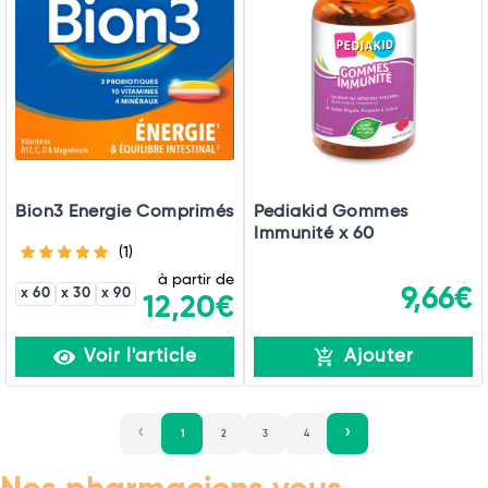
Bion3 Energie Comprimés
Pediakid Gommes
Immunité x 60
(1)
à partir de
9,66€
x 60
x 30
x 90
12,20€
Voir l'article
Ajouter
1
2
3
4