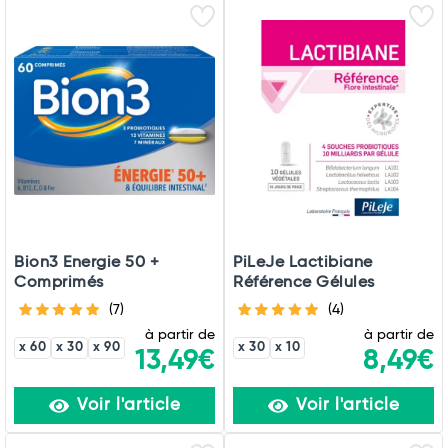
Bion3 Energie 50 +
PiLeJe Lactibiane
Comprimés
Référence Gélules
(7)
(4)
à partir de
à partir de
x 60
x 30
x 90
x 30
x 10
13,49€
8,49€
Voir l'article
Voir l'article