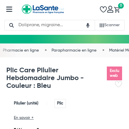
0
Search
Scanner
Pharmacie en ligne
Parapharmacie en ligne
Matériel 
Plic Care Pilulier
Exclu
web
Hebdomadaire Jumbo -
Couleur : Bleu
Pilulier (unité)
Plic
En savoir +
Total