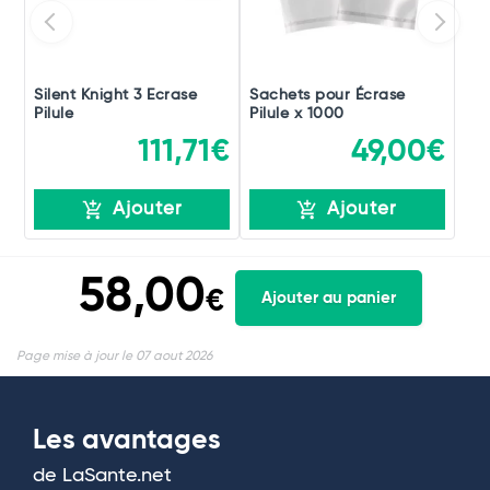
Silent Knight 3 Ecrase
Sachets pour Écrase
Pilule
Pilule x 1000
111,71€
49,00€
Ajouter
Ajouter
58,00
€
Ajouter au panier
Page mise à jour le 07 aout 2026
Les avantages
de LaSante.net