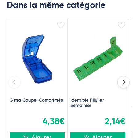
Dans la même catégorie
Gima Coupe-Comprimés
Identités Pilulier
Pil
Semainier
Sem
4,38€
2,14€
Ajouter
Ajouter