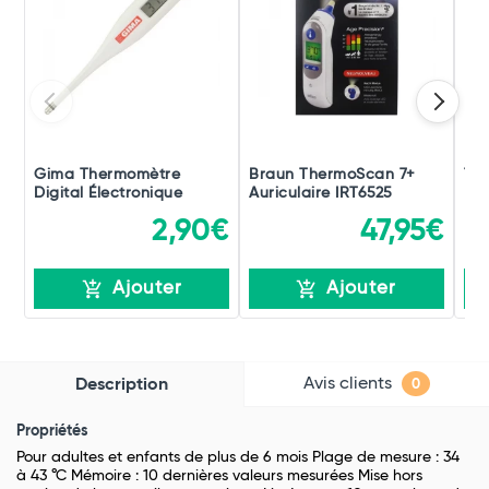
Gima Thermomètre
Braun ThermoScan 7+
To
Digital Électronique
Auriculaire IRT6525
Fro
2,90€
47,95€
Ajouter
Ajouter
Avis clients
Description
0
Propriétés
Pour adultes et enfants de plus de 6 mois Plage de mesure : 34
à 43 °C Mémoire : 10 dernières valeurs mesurées Mise hors