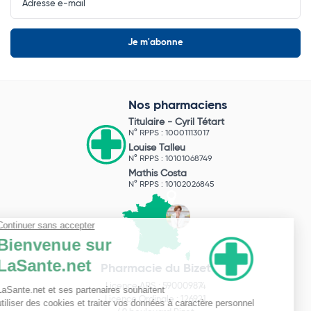
Newsletter
Nos pharmaciens
Titulaire -
Cyril Tétart
N° RPPS : 10001113017
Louise Talleu
N° RPPS : 10101068749
Mathis Costa
N° RPPS : 10102026845
Pharmacie du Bizet
Licence ARS : 590009874
Licence Ordinale : 126921