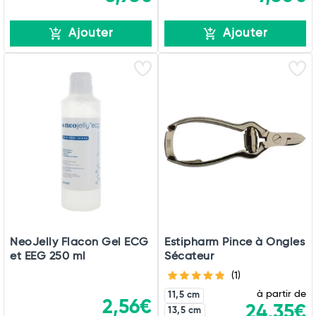
Ajouter
Ajouter
NeoJelly Flacon Gel ECG
Estipharm Pince à Ongles
et EEG 250 ml
Sécateur
(1)
à partir de
11,5 cm
2,56€
24,35€
13,5 cm