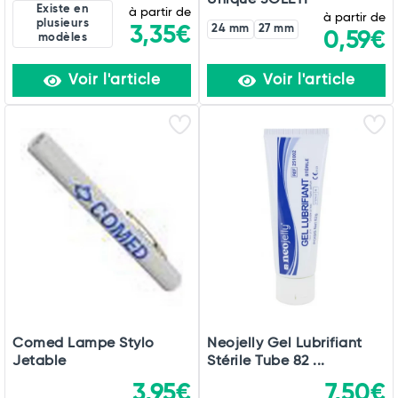
Existe en
à partir de
à partir de
plusieurs
3,35€
24 mm
27 mm
0,59€
modèles
Voir l'article
Voir l'article
Comed Lampe Stylo
Neojelly Gel Lubrifiant
Jetable
Stérile Tube 82 ...
3,95€
7,50€