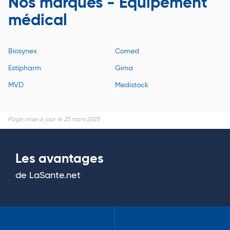
Nos marques - Equipement
médical
Biosynex
Comed
Estipharm
Gima
MVD
Medistock
Page mise à jour le 25 mars 2025
Les avantages
de LaSante.net