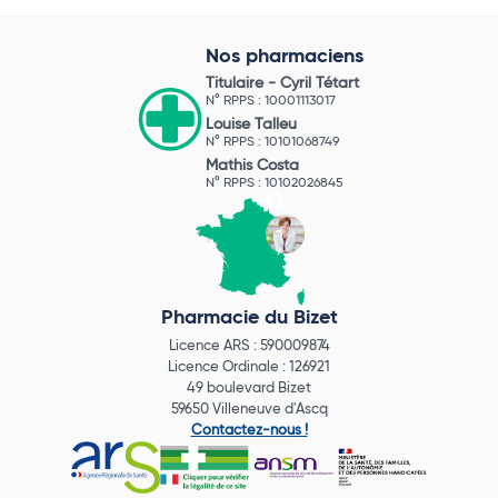
Nos pharmaciens
Titulaire -
Cyril Tétart
N° RPPS : 10001113017
Louise Talleu
N° RPPS : 10101068749
Mathis Costa
N° RPPS : 10102026845
Pharmacie du Bizet
Licence ARS : 590009874
Licence Ordinale : 126921
49 boulevard Bizet
59650 Villeneuve d'Ascq
Contactez-nous !