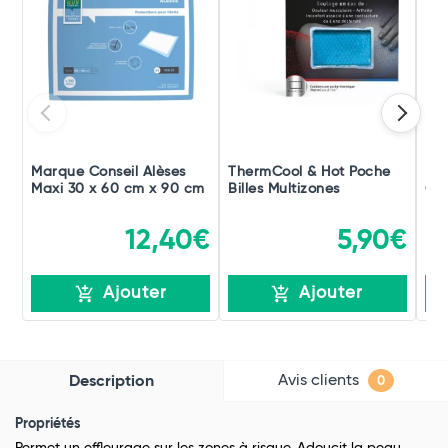
Marque Conseil Alèses
ThermCool & Hot Poche
Bou
Maxi 30 x 60 cm x 90 cm
Billes Multizones
Gli
12,40€
5,90€
Ajouter
Ajouter
Avis clients
Description
0
Propriétés