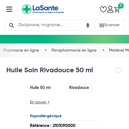
0
Search
Scanner
Pharmacie en ligne
Parapharmacie en ligne
Matériel 
Huile Soin Rivadouce 50 ml
Huile 50 ml
Rivadouce
En savoir +
Total
Hypoallergénique
Commander
Référence : 2101090000