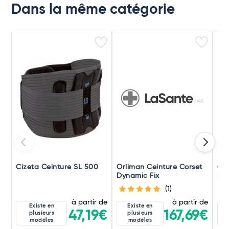
Dans la même catégorie
Cizeta Ceinture SL 500
Orliman Ceinture Corset
Orl
Dynamic Fix
sou
Lom
(1)
à partir de
à partir de
Existe en
Existe en
47,19€
167,69€
plusieurs
plusieurs
modèles
modèles