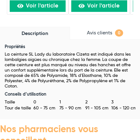
Voir l'article
Voir l'article
Avis clients
Description
0
Propriétés
La ceinture SL Lady du laboratoire Cizeta est indiqué dans les
lombalgies aigües ou chronique chez la femme. La coupe de
cette ceinture est plus marqué au niveau des hanches et offre
un confort supplémentaire lors du port de la ceinture. Elle est
composé de 65% de Polyamide, 18% d'Elasthane, 10% de
Polyester, 4% de Polyuréthane, 2% de Polypropylène et 1% de
Coton.
Conseils d’utilisation
Taille
0
1
2
3
4
Tour de taille
60 - 75 cm
75 - 90 cm
91 - 105 cm
106 - 120 cm
1
Nos pharmaciens vous