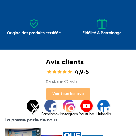
Origine des produits certifiée
Fidélité & Parrainage
Avis clients
4,9
5
/
Basé sur 62 avis.
Voir tous les avis
X
Facebook
Instagram
Youtube
LinkedIn
La presse parle de nous