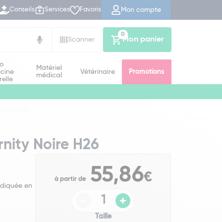
Mon compte
Conseils
Services
Favoris
0
Mon panier
Scanner
io
Matériel
cine
Vétérinaire
Promotions
médical
relle
y Noire H26
rnity Noire H26
55,86
€
à partir de
indiquée en
Taille