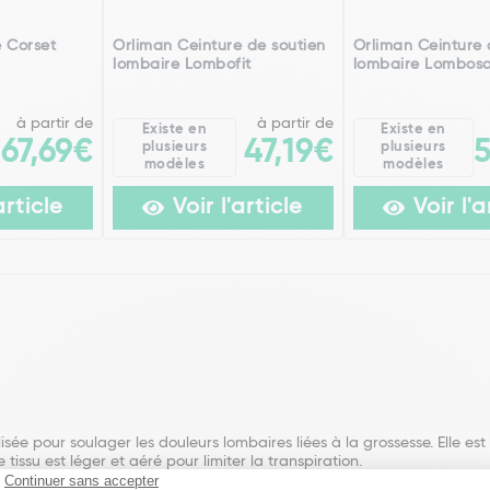
e Corset
Orliman Ceinture de soutien
Orliman Ceinture 
lombaire Lombofit
lombaire Lomboso
à partir de
à partir de
Existe en
Existe en
167,69€
47,19€
plusieurs
plusieurs
modèles
modèles
article
Voir l'article
Voir l'a
lisée pour soulager les douleurs lombaires liées à la grossesse. Elle es
 tissu est léger et aéré pour limiter la transpiration.