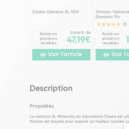
Cizeta Ceinture SL 500
Orliman Ceintur
Dynamic Fix
(1)
à partir de
Existe en
Existe en
47,19€
plusieurs
plusieurs
modèles
modèles
Voir l'article
Voir l'
Description
Propriétés
La ceinture SL Maternity du laboratoire Cizeta est uti
fixation est double pour assurer un meilleur soutien. Le