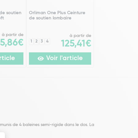
de soutien
Orliman One Plus Ceinture
ft
de soutien lombaire
à partir de
à partir de
55,86€
1
2
3
4
125,41€
rticle
Voir l'article
t munis de 4 baleines semi-rigide dans le dos. La