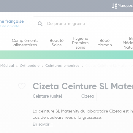
Marques
Search
ne française
e de la Santé
Hygiène
B
Compléments
Beauté
Bébé
e
Premiers
Méde
alimentaires
Soins
Maman
soins
Natu
 Médical
Orthopédie
Ceintures lombaires
Cizeta Ceinture SL Maternit
Cizeta Ceinture SL Mate
Ceinture (unité)
Cizeta
La ceinture SL Maternity du laboratoire Cizeta est 
cas de douleurs liées à la grossesse.
En savoir +