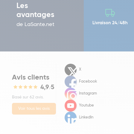
Les
avantages
Livraison 24/48h
de LaSante.net
X
Avis clients
Facebook
4,9
5
/
Instagram
Basé sur 62 avis.
Youtube
Voir tous les avis
LinkedIn