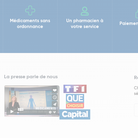
Médicaments sans
Un pharmacien à
Paiemen
ordonnance
votre service
La presse parle de nous
R
Ch
sé
In
Ne