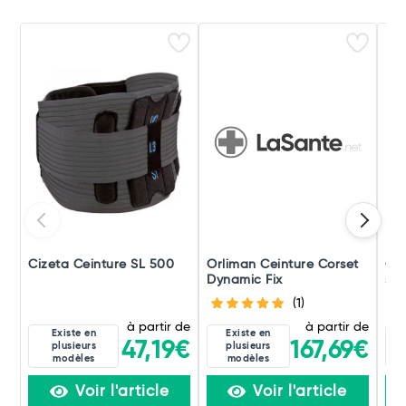
Cizeta Ceinture SL 500
Orliman Ceinture Corset
Orl
Dynamic Fix
sou
Lom
(1)
à partir de
à partir de
Existe en
Existe en
47,19€
167,69€
plusieurs
plusieurs
modèles
modèles
Voir l'article
Voir l'article