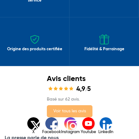
service
Origine des produits certifiée
Fidélité & Parrainage
Avis clients
4,9
5
/
Basé sur 62 avis.
Voir tous les avis
X
Facebook
Instagram
Youtube
LinkedIn
La presse parle de nous