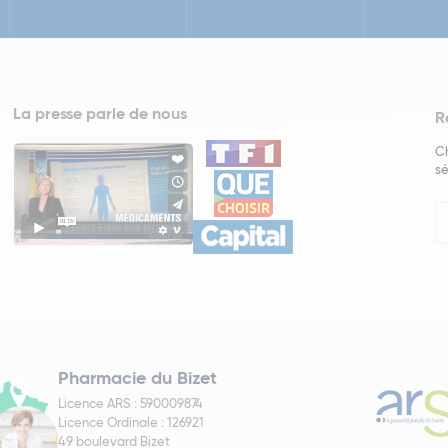
La presse parle de nous
R
Ch
sé
In
Ne
Pharmacie du Bizet
Licence ARS : 590009874
Licence Ordinale : 126921
49 boulevard Bizet