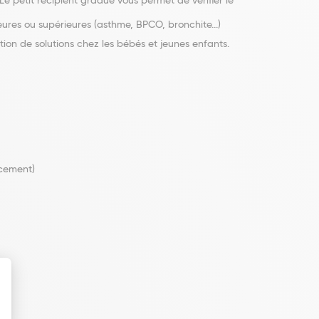
Le petit récipient gradué vous permet de vérifier le
ieures ou supérieures (asthme, BPCO, bronchite...)
ion de solutions chez les bébés et jeunes enfants.
acement)