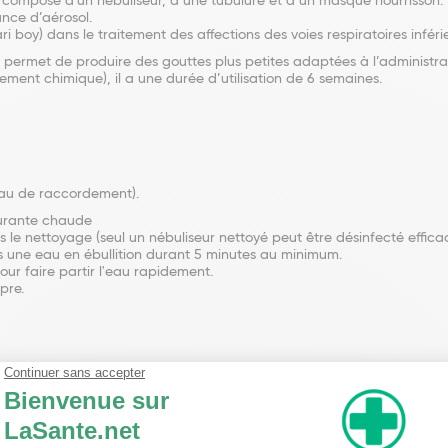
se compose d'un nébuliseur, d’une tubulure et d’un masque nourrisson. 
ance d’aérosol.
ri boy) dans le traitement des affections des voies respiratoires infér
 permet de produire des gouttes plus petites adaptées à l’administrat
tement chimique), il a une durée d’utilisation de 6 semaines.
yau de raccordement).
ourante chaude
ès le nettoyage (seul un nébuliseur nettoyé peut être désinfecté effic
s une eau en ébullition durant 5 minutes au minimum.
ur faire partir l'eau rapidement.
pre.
dement, un masque buccal pour enfant à partir de 1 an.