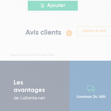
Ajouter
Avis clients
Laisser un avis
0
Page mise à jour le 07 aout 2026
Les
avantages
Livraison 24/48h
de LaSante.net