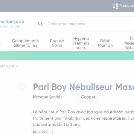
Marques
Search
ne française
e de la Santé
Hygiène
B
Compléments
Beauté
Bébé
e
Premiers
Méde
alimentaires
Soins
Maman
soins
Natu
 Médical
Pari Boy Nébuliseur Masque Nourrisson
Pari Boy Nébuliseur Mas
Masque (unité)
Cooper
Le nébuliseur Pari Boy avec masque nourrisson perm
traitement par inhalation des voies respiratoires. Il 
aux enfants de 1 à 3 ans.
En savoir +