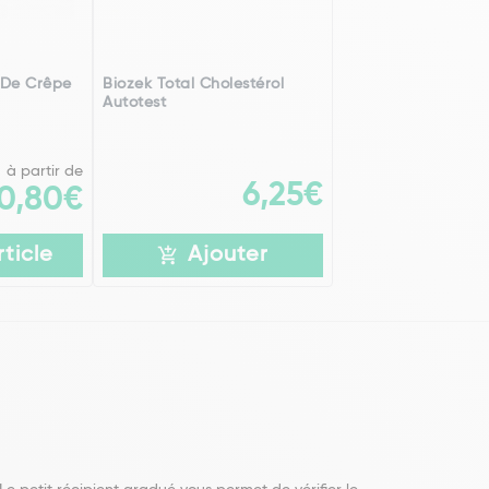
 De Crêpe
Biozek Total Cholestérol
Autotest
à partir de
6,25€
0,80€
rticle
Ajouter