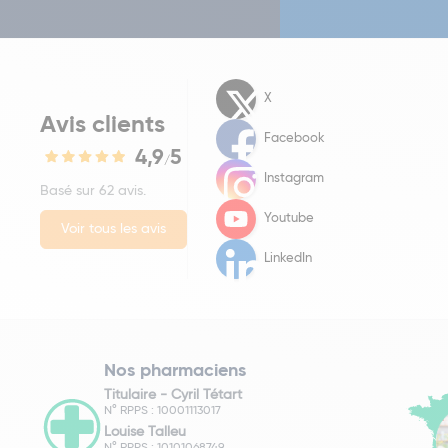
X
Avis clients
Facebook
4,9
5
/
Instagram
Basé sur 62 avis.
Youtube
Voir tous les avis
LinkedIn
Nos pharmaciens
Titulaire -
Cyril Tétart
N° RPPS : 10001113017
Louise Talleu