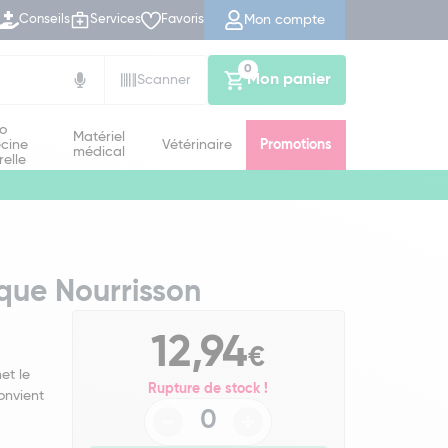
Mon compte
Conseils
Services
Favoris
0
Mon panier
Scanner
io
Matériel
cine
Vétérinaire
Promotions
médical
relle
que Nourrisson
12,94
€
et le
Rupture de stock !
convient