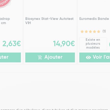
radrap
Biosynex Stat-View Autotest
Euromedis Bande
5 cm
VIH
(1)
Existe en
2,63€
14,90€
plusieurs
modèles
uter
Ajouter
Voir l'a