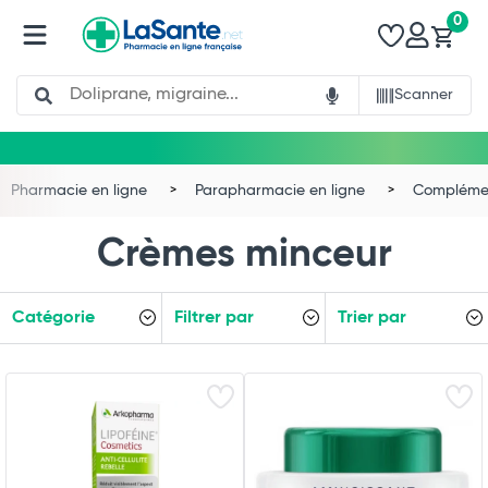
0
Search
Scanner
Pharmacie en ligne
Parapharmacie en ligne
Complémen
Crèmes minceur
Catégorie
Filtrer par
Trier par