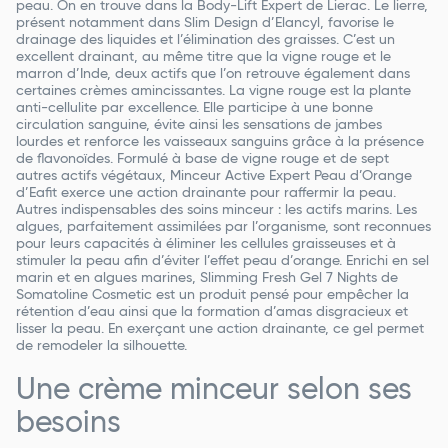
peau. On en trouve dans la Body-Lift Expert de Lierac. Le lierre,
présent notamment dans Slim Design d’Elancyl, favorise le
drainage des liquides et l’élimination des graisses. C’est un
excellent drainant, au même titre que la vigne rouge et le
marron d’Inde, deux actifs que l’on retrouve également dans
certaines crèmes amincissantes. La vigne rouge est la plante
anti-cellulite par excellence. Elle participe à une bonne
circulation sanguine, évite ainsi les sensations de jambes
lourdes et renforce les vaisseaux sanguins grâce à la présence
de flavonoïdes. Formulé à base de vigne rouge et de sept
autres actifs végétaux, Minceur Active Expert Peau d’Orange
d’Eafit exerce une action drainante pour raffermir la peau.
Autres indispensables des soins minceur : les actifs marins. Les
algues, parfaitement assimilées par l’organisme, sont reconnues
pour leurs capacités à éliminer les cellules graisseuses et à
stimuler la peau afin d’éviter l’effet peau d’orange. Enrichi en sel
marin et en algues marines, Slimming Fresh Gel 7 Nights de
Somatoline Cosmetic est un produit pensé pour empêcher la
rétention d’eau ainsi que la formation d’amas disgracieux et
lisser la peau. En exerçant une action drainante, ce gel permet
de remodeler la silhouette.
Une crème minceur selon ses
besoins