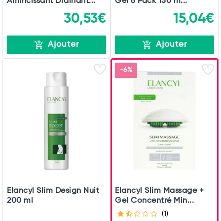
Amincissant Drainant...
Gel 6 Pack 150 m...
30,53€
15,04€
Ajouter
Ajouter
-6%
Elancyl Slim Design Nuit
Elancyl Slim Massage +
200 ml
Gel Concentré Min...
(1)