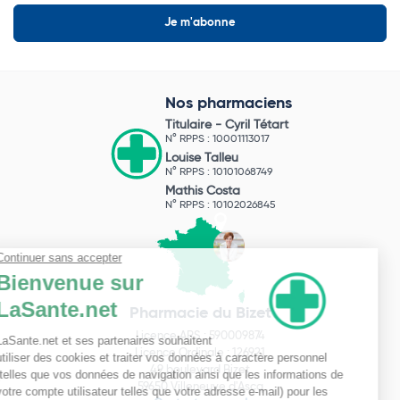
Nos pharmaciens
Titulaire -
Cyril Tétart
N° RPPS : 10001113017
Louise Talleu
N° RPPS : 10101068749
Mathis Costa
N° RPPS : 10102026845
Pharmacie du Bizet
Licence ARS : 590009874
Licence Ordinale : 126921
49 boulevard Bizet
59650 Villeneuve d'Ascq