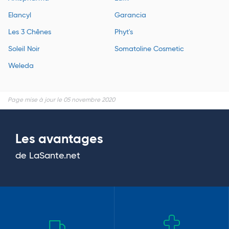
Elancyl
Garancia
Les 3 Chênes
Phyt's
Soleil Noir
Somatoline Cosmetic
Weleda
Page mise à jour le 05 novembre 2020
Les avantages
de LaSante.net