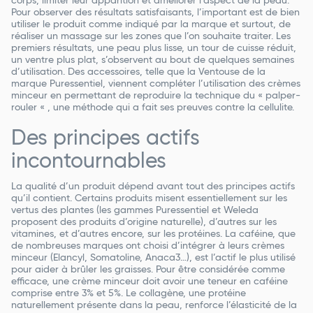
corps, limiter leur apparition et améliorer l’aspect de la peau.
Pour observer des résultats satisfaisants, l’important est de bien
utiliser le produit comme indiqué par la marque et surtout, de
réaliser un massage sur les zones que l’on souhaite traiter. Les
premiers résultats, une peau plus lisse, un tour de cuisse réduit,
un ventre plus plat, s’observent au bout de quelques semaines
d’utilisation. Des accessoires, telle que la Ventouse de la
marque Puressentiel, viennent compléter l’utilisation des crèmes
minceur en permettant de reproduire la technique du « palper-
rouler « , une méthode qui a fait ses preuves contre la cellulite.
Des principes actifs
incontournables
La qualité d’un produit dépend avant tout des principes actifs
qu’il contient. Certains produits misent essentiellement sur les
vertus des plantes (les gammes Puressentiel et Weleda
proposent des produits d’origine naturelle), d’autres sur les
vitamines, et d’autres encore, sur les protéines. La caféine, que
de nombreuses marques ont choisi d’intégrer à leurs crèmes
minceur (Elancyl, Somatoline, Anaca3…), est l’actif le plus utilisé
pour aider à brûler les graisses. Pour être considérée comme
efficace, une crème minceur doit avoir une teneur en caféine
comprise entre 3% et 5%. Le collagène, une protéine
naturellement présente dans la peau, renforce l’élasticité de la