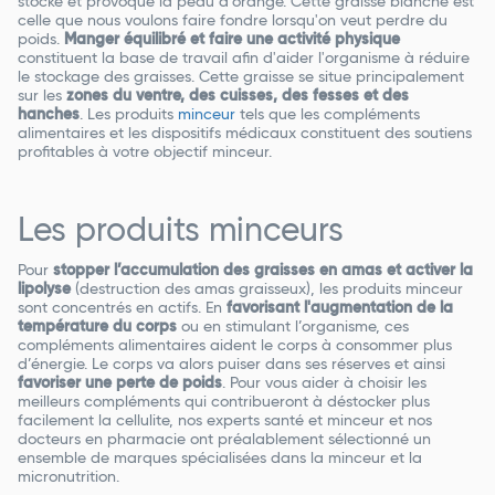
stocke et provoque la peau d’orange. Cette graisse blanche est
celle que nous voulons faire fondre lorsqu'on veut perdre du
poids.
Manger équilibré et faire une activité physique
constituent la base de travail afin d'aider l'organisme à réduire
le stockage des graisses. Cette graisse se situe principalement
sur les
zones du ventre, des cuisses, des fesses et des
hanches
. Les produits
minceur
tels que les compléments
alimentaires et les dispositifs médicaux constituent des soutiens
profitables à votre objectif minceur.
Les produits minceurs
Pour
stopper l’accumulation des graisses en amas et activer la
lipolyse
(destruction des amas graisseux), les produits minceur
sont concentrés en actifs. En
favorisant l'augmentation de la
température du corps
ou en stimulant l’organisme, ces
compléments alimentaires aident le corps à consommer plus
d’énergie. Le corps va alors puiser dans ses réserves et ainsi
favoriser une perte de poids
. Pour vous aider à choisir les
meilleurs compléments qui contribueront à déstocker plus
facilement la cellulite, nos experts santé et minceur et nos
docteurs en pharmacie ont préalablement sélectionné un
ensemble de marques spécialisées dans la minceur et la
micronutrition.