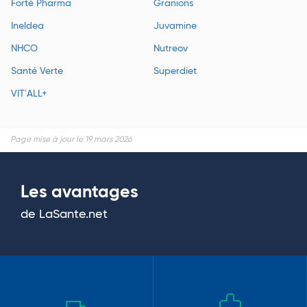
Forté Pharma
Granions
Ineldea
Juvamine
NHCO
Nutreov
Santé Verte
Superdiet
VIT'ALL+
Page mise à jour le 19 mars 2026
Les avantages
de LaSante.net