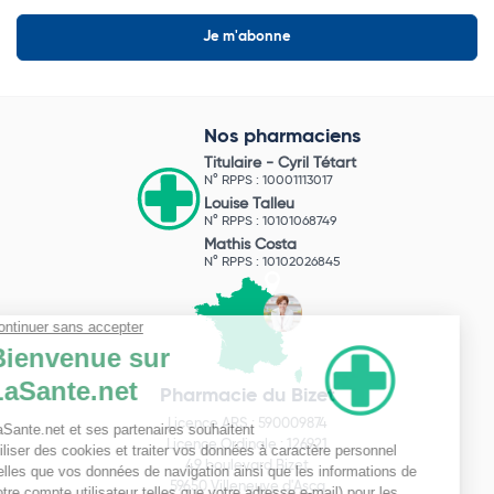
Nos pharmaciens
Titulaire -
Cyril Tétart
N° RPPS : 10001113017
Louise Talleu
N° RPPS : 10101068749
Mathis Costa
N° RPPS : 10102026845
Pharmacie du Bizet
Licence ARS : 590009874
Licence Ordinale : 126921
49 boulevard Bizet
59650 Villeneuve d'Ascq