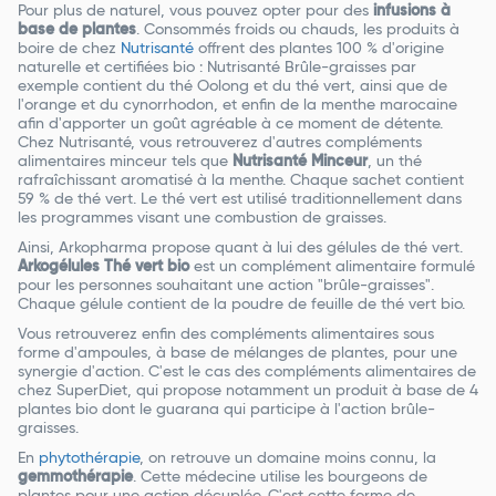
Pour plus de naturel, vous pouvez opter pour des
infusions à
base de plantes
. Consommés froids ou chauds, les produits à
boire de chez
Nutrisanté
offrent des plantes 100 % d'origine
naturelle et certifiées bio : Nutrisanté Brûle-graisses par
exemple contient du thé Oolong et du thé vert, ainsi que de
l'orange et du cynorrhodon, et enfin de la menthe marocaine
afin d'apporter un goût agréable à ce moment de détente.
Chez Nutrisanté, vous retrouverez d'autres compléments
alimentaires minceur tels que
Nutrisanté Minceur
, un thé
rafraîchissant aromatisé à la menthe. Chaque sachet contient
59 % de thé vert. Le thé vert est utilisé traditionnellement dans
les programmes visant une combustion de graisses.
Ainsi, Arkopharma propose quant à lui des gélules de thé vert.
Arkogélules Thé vert bio
est un complément alimentaire formulé
pour les personnes souhaitant une action "brûle-graisses".
Chaque gélule contient de la poudre de feuille de thé vert bio.
Vous retrouverez enfin des compléments alimentaires sous
forme d'ampoules, à base de mélanges de plantes, pour une
synergie d'action. C'est le cas des compléments alimentaires de
chez SuperDiet, qui propose notamment un produit à base de 4
plantes bio dont le guarana qui participe à l'action brûle-
graisses.
En
phytothérapie
, on retrouve un domaine moins connu, la
gemmothérapie
. Cette médecine utilise les bourgeons de