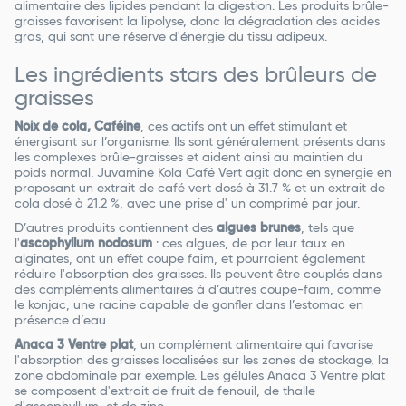
alimentaire des lipides pendant la digestion. Les produits brûle-
graisses favorisent la lipolyse, donc la dégradation des acides
gras, qui sont une réserve d'énergie du tissu adipeux.
Les ingrédients stars des brûleurs de
graisses
Noix de cola, Caféine
, ces actifs ont un effet stimulant et
énergisant sur l’organisme. Ils sont généralement présents dans
les complexes brûle-graisses et aident ainsi au maintien du
poids normal. Juvamine Kola Café Vert agit donc en synergie en
proposant un extrait de café vert dosé à 31.7 % et un extrait de
cola dosé à 21.2 %, avec une prise d' un comprimé par jour.
D’autres produits contiennent des
algues brunes
, tels que
l'
ascophyllum nodosum
: ces algues, de par leur taux en
alginates, ont un effet coupe faim, et pourraient également
réduire l'absorption des graisses. Ils peuvent être couplés dans
des compléments alimentaires à d’autres coupe-faim, comme
le konjac, une racine capable de gonfler dans l’estomac en
présence d’eau.
Anaca 3 Ventre plat
, un complément alimentaire qui favorise
l'absorption des graisses localisées sur les zones de stockage, la
zone abdominale par exemple. Les gélules Anaca 3 Ventre plat
se composent d'extrait de fruit de fenouil, de thalle