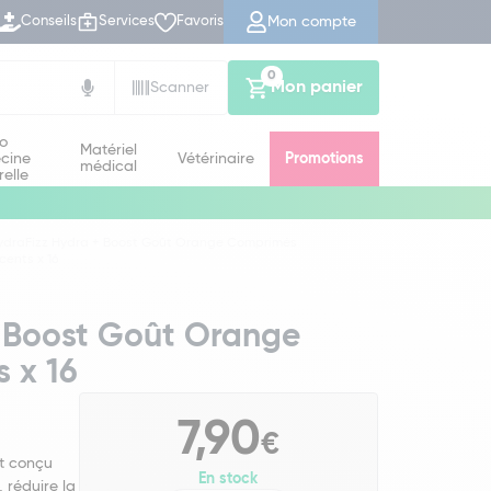
Mon compte
Conseils
Services
Favoris
0
Mon panier
Scanner
io
Matériel
cine
Vétérinaire
Promotions
médical
relle
ydraFizz Hydra + Boost Goût Orange Comprimés
cents x 16
 Boost Goût Orange
 x 16
7,90
€
st conçu
En stock
 réduire la