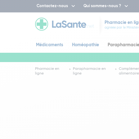
Contactez-nous
Qui sommes-nous ?
Pharmacie en lig
agréée par le Ministèr
Médicaments
Homéopathie
Parapharmaci
Pharmacie en
Parapharmacie en
Complémen
ligne
ligne
alimentair