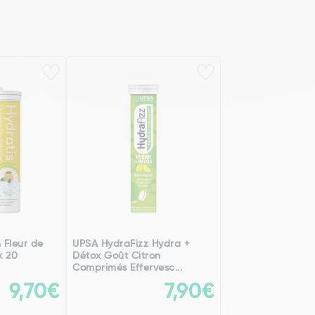
 Fleur de
UPSA HydraFizz Hydra +
x 20
Détox Goût Citron
Comprimés Effervesc...
9,70€
7,90€