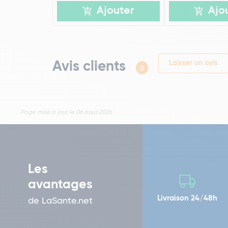
Ajouter
Ajo
Avis clients
Laisser un avis
0
Page mise à jour le 06 aout 2026
Les
avantages
Livraison 24/48h
de LaSante.net