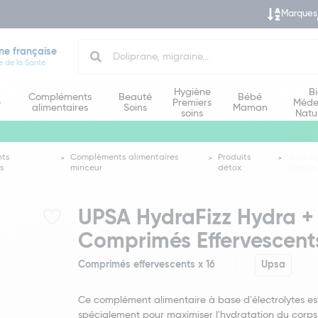
Marques
Search
ne française
e de la Santé
Hygiène
B
Compléments
Beauté
Bébé
e
Premiers
Méde
alimentaires
Soins
Maman
soins
Natu
ts
Compléments alimentaires
Produits
UPSA H
es
minceur
détox
Efferves
UPSA HydraFizz Hydra +
Comprimés Effervescents
Comprimés effervescents x 16
Upsa
Ce complément alimentaire à base d'électrolytes e
spécialement pour maximiser l'hydratation du corps,