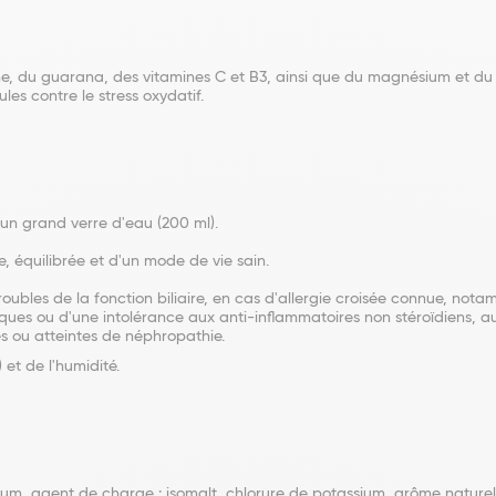
 du guarana, des vitamines C et B3, ainsi que du magnésium et du zin
ules contre le stress oxydatif.
un grand verre d'eau (200 ml).
 équilibrée et d'un mode de vie sain.
troubles de la fonction biliaire, en cas d'allergie croisée connue, no
liques ou d'une intolérance aux anti-inflammatoires non stéroïdiens, 
s ou atteintes de néphropathie.
 et de l'humidité.
dium, agent de charge : isomalt, chlorure de potassium, arôme naturel