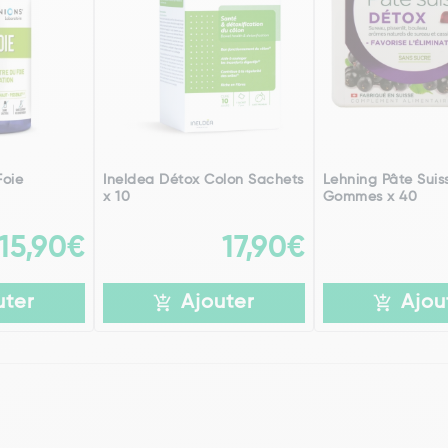
Foie
Ineldea Détox Colon Sachets
Lehning Pâte Suis
x 10
Gommes x 40
15,90€
17,90€
uter
Ajouter
Ajou