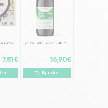
se Détox
Expuryl 500 Flacon 500 ml
7,81€
16,90€
ter
Ajouter