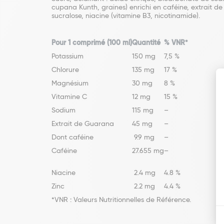
cupana Kunth, graines) enrichi en caféine, extrait de
sucralose, niacine (vitamine B3, nicotinamide).
Pour 1 comprimé (100 ml)
Quantité
% VNR*
Potassium
150 mg
7,5 %
Chlorure
135 mg
17 %
Magnésium
30 mg
8 %
Vitamine C
12 mg
15 %
Sodium
115 mg
–
Extrait de Guarana
45 mg
–
Dont caféine
9.9 mg
–
Caféine
27.655 mg
–
Niacine
2.4 mg
4.8 %
Zinc
2.2 mg
4.4 %
*VNR : Valeurs Nutritionnelles de Référence.