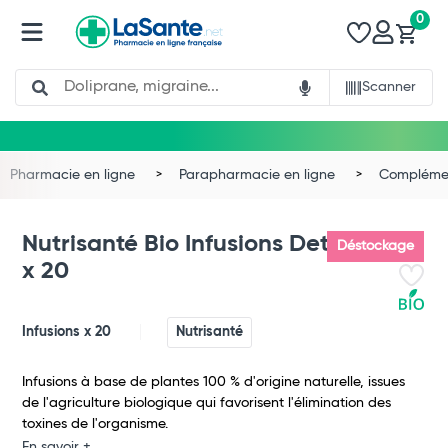
0
Search
Scanner
Pharmacie en ligne
Parapharmacie en ligne
Complémen
Nutrisanté Bio Infusions Detox
Déstockage
x 20
Infusions x 20
Nutrisanté
Infusions à base de plantes 100 % d'origine naturelle, issues
de l'agriculture biologique qui favorisent l'élimination des
toxines de l'organisme.
Total
En savoir +