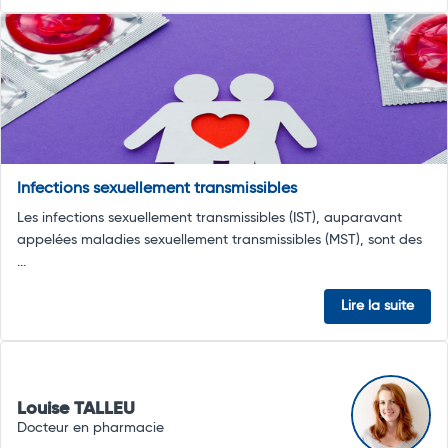
Infections sexuellement transmissibles
Les infections sexuellement transmissibles (IST), auparavant
appelées maladies sexuellement transmissibles (MST), sont des
...
Lire la suite
Louise TALLEU
Docteur en pharmacie