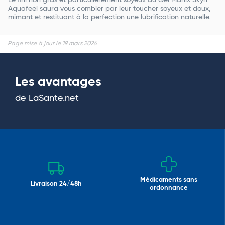
Le fini non gras et particulièrement soyeux du Gel Manix Skyn
Aquafeel saura vous combler par leur toucher soyeux et doux,
mimant et restituant à la perfection une lubrification naturelle.
Page mise à jour le 19 mars 2026
Les avantages
de LaSante.net
Médicaments sans
Livraison 24/48h
ordonnance