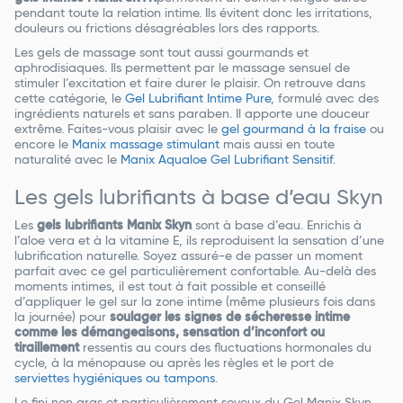
pendant toute la relation intime. Ils évitent donc les irritations,
douleurs ou frictions désagréables lors des rapports.
Les gels de massage sont tout aussi gourmands et
aphrodisiaques. Ils permettent par le massage sensuel de
stimuler l’excitation et faire durer le plaisir. On retrouve dans
cette catégorie, le
Gel Lubrifiant Intime Pure
, formulé avec des
ingrédients naturels et sans paraben. Il apporte une douceur
extrême. Faites-vous plaisir avec le
gel gourmand à la fraise
ou
encore le
Manix massage stimulant
mais aussi en toute
naturalité avec le
Manix Aqualoe Gel Lubrifiant Sensitif
.
Les gels lubrifiants à base d’eau Skyn
Les
gels lubrifiants Manix Skyn
sont à base d’eau. Enrichis à
l’aloe vera et à la vitamine E, ils reproduisent la sensation d’une
lubrification naturelle. Soyez assuré-e de passer un moment
parfait avec ce gel particulièrement confortable. Au-delà des
moments intimes, il est tout à fait possible et conseillé
d’appliquer le gel sur la zone intime (même plusieurs fois dans
la journée) pour
soulager les signes de sécheresse intime
comme les démangeaisons, sensation d’inconfort ou
tiraillement
ressentis au cours des fluctuations hormonales du
cycle, à la ménopause ou après les règles et le port de
serviettes hygiéniques ou tampons
.