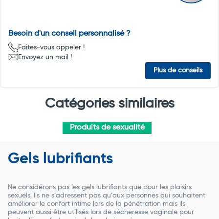
Besoin d'un conseil personnalisé ?
Faites-vous appeler !
Envoyez un mail !
Plus de conseils
Catégories similaires
Produits de sexualité
Gels lubrifiants
Ne considérons pas les gels lubrifiants que pour les plaisirs
sexuels. Ils ne s’adressent pas qu’aux personnes qui souhaitent
améliorer le confort intime lors de la pénétration mais ils
peuvent aussi être utilisés lors de sécheresse vaginale pour