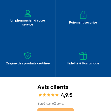
Un pharmacien à votre
Paiement sécurisé
service
Origine des produits certifiée
Fidélité & Parrainage
Avis clients
4,9
5
/
Basé sur 62 avis.