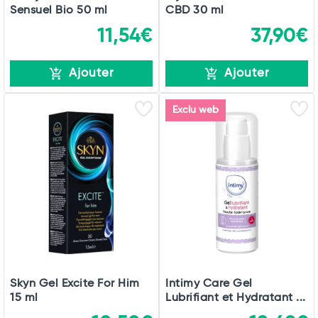
Sensuel Bio 50 ml
CBD 30 ml
11,54€
37,90€
Ajouter
Ajouter
Exclu web
Skyn Gel Excite For Him
Intimy Care Gel
15 ml
Lubrifiant et Hydratant ...