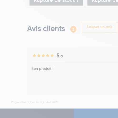
Rupture de stock !
Rupture de
Avis clients
Laisser un avis
2
5
/5
Bon produit !
Page mise à jour le 31 juillet 2026