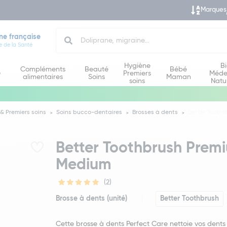
Marques
Search
ne française
e de la Santé
Hygiène
B
Compléments
Beauté
Bébé
e
Premiers
Méde
alimentaires
Soins
Maman
soins
Natu
& Premiers soins
Soins bucco-dentaires
Brosses à dents
Better Tooth
Better Toothbrush Prem
Medium
(2)
Brosse à dents (unité)
Better Toothbrush
Cette brosse à dents Perfect Care nettoie vos dents