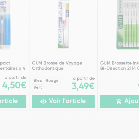
pact
GUM Brosse de Voyage
GUM Brossette Int
entaires x 4
Orthodontique
Bi-Direction 2114 
à partir de
à partir de
Bleu
Rouge
4,50€
3,49€
Vert
article
Voir l'article
Ajou