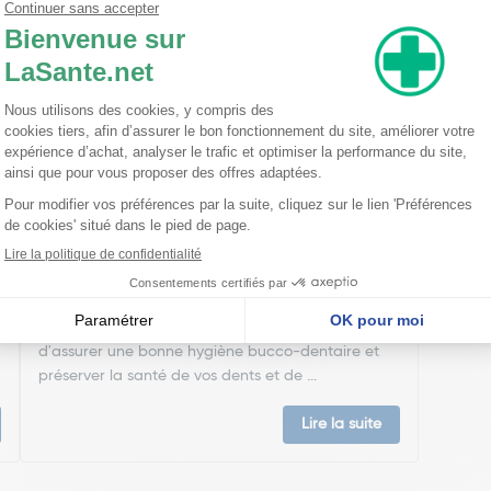
nseillent
Comment choisir une brosse à dents
adaptée ?
Comment bien choisir sa brosse à dents ? Choisir
une brosse à dent adaptée est essentiel afin
d'assurer une bonne hygiène bucco-dentaire et
préserver la santé de vos dents et de ...
Lire la suite