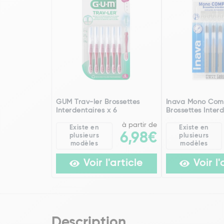
GUM Trav-ler Brossettes
Inava Mono Com
Interdentaires x 6
Brossettes Interd
à partir de
Existe en
Existe en
6,98€
plusieurs
plusieurs
modèles
modèles
Voir l'article
Voir l'
Description