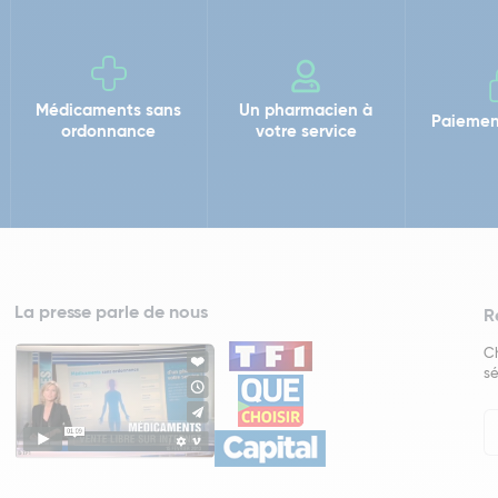
Médicaments sans
Un pharmacien à
Paiemen
ordonnance
votre service
La presse parle de nous
R
Ch
sé
In
Ne