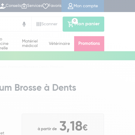
Mon compte
Conseils
Services
Favoris
0
Mon panier
Scanner
io
Matériel
cine
Vétérinaire
Promotions
médical
relle
brush Premium Brosse à Dents Medium
ium Brosse à Dents
3,18
€
à partir de
 et